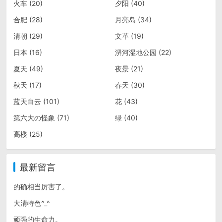
火车
(20)
夕阳
(40)
合肥
(28)
月亮岛
(34)
清朝
(29)
文革
(19)
日本
(16)
淠河湿地公园
(22)
夏天
(49)
夜景
(21)
秋天
(17)
春天
(30)
蓝天白云
(101)
花
(43)
第六大の怪象
(71)
绿
(40)
高楼
(25)
最新留言
的确相当厉害了。
大清特色^_^
顽强的生命力。