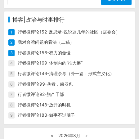
博客|政治与时事排行
行者微评论152-反思录-说说这几年的社区（居委会）
1
我对台湾问题的看法（二稿）
2
行者微评论156-权力的傲慢
3
行者微评论169-体制内的“推大磨”
4
行者微评论146-清理余毒（外一篇：形式主义化）
5
行者微评论99-兵者，凶器也
6
行者微评论92-脱产干部
7
行者微评论148-放开的时机
8
行者微评论183-做事不过脑子
9
«
2026年8月
»