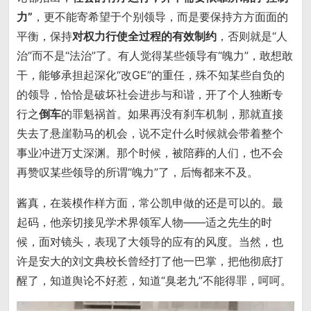
力”
，更不能寄希望于个别领导，而是要保持方方面面的
平衡，保持
对权力行使全过程的有效制约
，否则就是“人
治”而不是“法治”了。有人觉得某些领导有“魄力”，敢想敢
干，能够承担起深化“改GE”的重任，殊不知某些自负的
的领导，恰恰是破坏社会进步与和谐，开了个人独断专
行之
倒车
的罪魁祸首。如果再没有刹车机制，那就直接
失去了悬崖勒马的机会，说不定什么时候就会带着整个
事业冲进万丈深渊。那个时候，被陪葬的人们，也不会
再赞叹某些领导的所谓“魄力”了，后悔都来不及。
酱真，在装模作样方面，常公凯申做的还是可以的。最
起码，他亲切接见学术界领军人物——适之先生的时
候，面对镜头，表现了大领导的应有的风度。当然，也
许是安大的刘文典校长曾经打了他一巴掌，把他彻底打
醒了，知道舆论不好惹，知道“臭老九”不能得罪，呵呵。