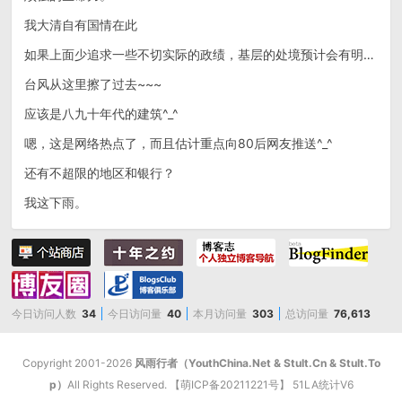
我大清自有国情在此
如果上面少追求一些不切实际的政绩，基层的处境预计会有明显改善~~~
台风从这里擦了过去~~~
应该是八九十年代的建筑^_^
嗯，这是网络热点了，而且估计重点向80后网友推送^_^
还有不超限的地区和银行？
我这下雨。
今日访问人数
34
今日访问量
40
本月访问量
303
总访问量
76,613
Copyright 2001-2026
风雨行者（YouthChina.Net & StuIt.Cn & StuIt.To
p）
All Rights Reserved. 【
萌ICP备20211221号
】
51LA统计V6