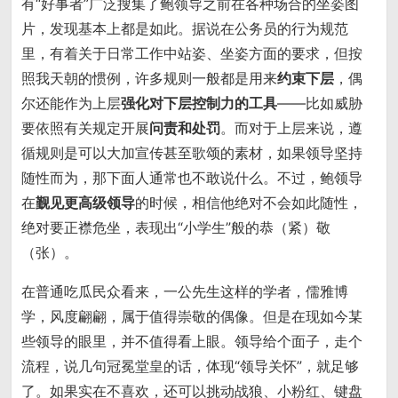
有“好事者”广泛搜集了鲍领导之前在各种场合的坐姿图
片，发现基本上都是如此。据说在公务员的行为规范
里，有着关于日常工作中站姿、坐姿方面的要求，但按
照我天朝的惯例，许多规则一般都是用来
约束下层
，偶
尔还能作为上层
强化对下层控制力的工具
——比如威胁
要依照有关规定开展
问责和处罚
。而对于上层来说，遵
循规则是可以大加宣传甚至歌颂的素材，如果领导坚持
随性而为，那下面人通常也不敢说什么。不过，鲍领导
在
觐见更高级领导
的时候，相信他绝对不会如此随性，
绝对要正襟危坐，表现出“小学生”般的恭（紧）敬
（张）。
在普通吃瓜民众看来，一公先生这样的学者，儒雅博
学，风度翩翩，属于值得崇敬的偶像。但是在现如今某
些领导的眼里，并不值得看上眼。领导给个面子，走个
流程，说几句冠冕堂皇的话，体现“领导关怀”，就足够
了。如果实在不喜欢，还可以挑动战狼、小粉红、键盘