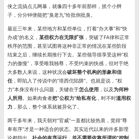
侠之流搞点儿网暴，就像四十多年前那样，抓个小辫
子，分分钟便能把“臭老九”给批倒批臭。
最近三年来，某些地方和某些单位，打着“办大事”和“快
办成”的名义，
某些权力在无限扩张
，突破了FA律和正常
秩序的范围，甚至试图将这种非正常的情况在某些阶段
结束之后，继续长期推行下去。某些领导很享受这种“权
力的傲慢”，享受唯我独尊，不受约束的快感，但对于绝
大多数人来说，这种状况会
破坏整个机构的形象和信
任
，即陷入了传说中的“塔西佗陷阱”。也就是说，“权
力”本身没有什么问题，关键在于
怎么使用
，以及
为何种
人所用
。如果肉食者
把“公权力”给私有化
，时不时
滥用权
力
，那么，整个体系就被异化了。
两千多年来，我天朝对“官威”一直都比较热衷，觉得“尊
卑有序”才是一种适合的状态。其实近代以来的许多新理
论都指出，
社会的有序运行，并不需要依靠所谓的“控制