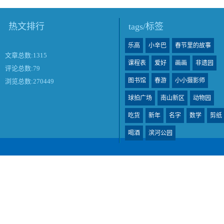
热文排行
tags/标签
乐高
小辛巴
春节里的故事
文章总数:1315
课程表
爱好
画画
非遗园
评论总数:79
图书馆
春游
小小摄影师
浏览总数:270449
球拍广场
南山新区
动物园
吃货
新年
名字
数学
剪纸
喝酒
滨河公园