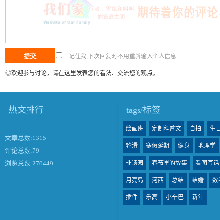
记住我,下次回复时不用重新输入个人信息
◎欢迎参与讨论，请在这里发表您的看法、交流您的观点。
热文排行
tags/标签
绘画班
定制科普文
自拍
生
文章总数:1315
轮滑
寒假延期
健身
地理学
评论总数:79
非遗园
春节里的故事
看图写话
浏览总数:270449
月亮岛
河西
总结
结婚
数
插件
乐高
小辛巴
新年