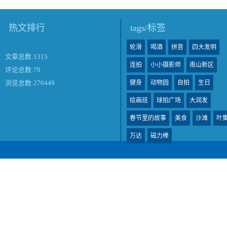
热文排行
tags/标签
轮滑
喝酒
拼音
四大发明
文章总数:1315
连拍
小小摄影师
南山新区
评论总数:79
健身
动物园
自拍
生日
浏览总数:270449
绘画班
球拍广场
大润发
春节里的故事
美食
沙滩
叶
万达
磁力棒