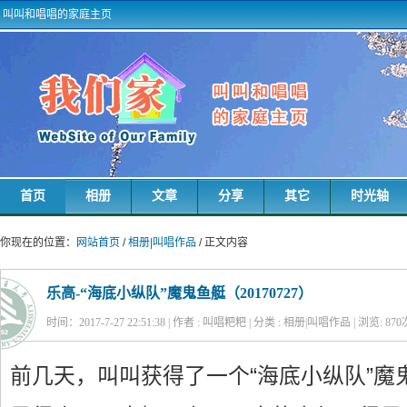
叫叫和唱唱的家庭主页
首页
相册
文章
分享
其它
时光轴
你现在的位置：
网站首页
/
相册|叫唱作品
/ 正文内容
乐高-“海底小纵队”魔鬼鱼艇（20170727）
时间：2017-7-27 22:51:38 | 作者 : 叫唱粑粑 | 分类 : 相册|叫唱作品 | 浏览:
870
前几天，叫叫获得了一个“海底小纵队”魔