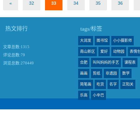
«
32
33
34
35
36
热文排行
tags/标签
大润发
图书馆
小小摄影师
文章总数:1315
南山新区
爱好
动物园
表情
评论总数:79
合肥
叫叫妈妈的手艺
课程表
浏览总数:270449
画画
剪纸
非遗园
数学
简笔画
吃货
名字
正阳关
乐高
小辛巴