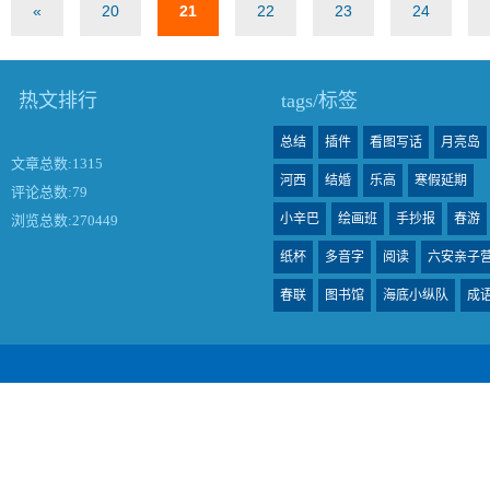
«
20
21
22
23
24
热文排行
tags/标签
总结
插件
看图写话
月亮岛
文章总数:1315
河西
结婚
乐高
寒假延期
评论总数:79
小辛巴
绘画班
手抄报
春游
浏览总数:270449
纸杯
多音字
阅读
六安亲子
春联
图书馆
海底小纵队
成