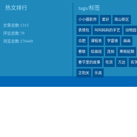
热文排行
tags/标签
小小摄影师
爱好
南山新区
文章总数:1315
表情包
叫叫妈妈的手艺
动物园
评论总数:79
合肥
课程表
学雷锋
画画
浏览总数:270449
春联
绘画班
连拍
寒假延期
春节里的故事
吃货
万达
名
正阳关
乐高