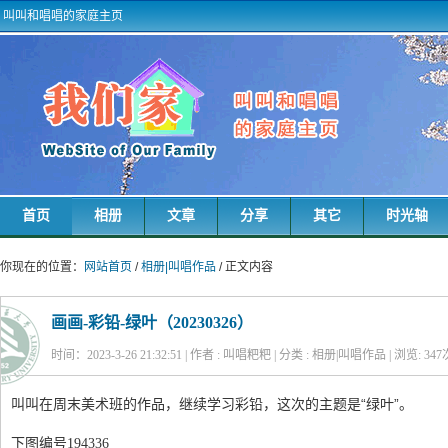
叫叫和唱唱的家庭主页
首页
相册
文章
分享
其它
时光轴
你现在的位置：
网站首页
/
相册|叫唱作品
/ 正文内容
画画-彩铅-绿叶（20230326）
时间：2023-3-26 21:32:51 | 作者 : 叫唱粑粑 | 分类 : 相册|叫唱作品 | 浏览:
347
叫叫在周末美术班的作品，继续学习彩铅，这次的主题是“绿叶”。
下图编号194336