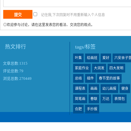
记住我,下次回复时不用重新输入个人信息
◎欢迎参与讨论，请在这里发表您的看法、交流您的观点。
热文排行
tags/标签
叶集
绘画班
爱好
六安亲子
文章总数:1315
家庭作业
大润发
四大发明
评论总数:79
总结
插件
春节里的故事
浏览总数:270449
课程表
画画
幼儿画报
健身
简笔画
春联
万达
表情包
合肥
手抄报