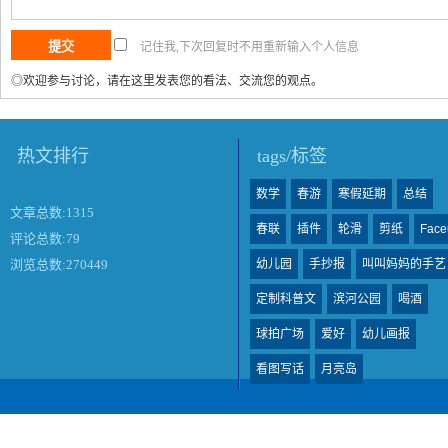
记住我,下次回复时不用重新输入个人信息
◎欢迎参与讨论，请在这里发表您的看法、交流您的观点。
热文排行
tags/标签
数学
春游
寒假延期
总结
文章总数:1315
春联
插件
轮滑
剪纸
Face
评论总数:79
幼儿园
手抄报
叫叫妈妈的手艺
浏览总数:270449
定制科普文
滨河公园
喝酒
球拍广场
爱好
幼儿画报
看图写话
月亮岛