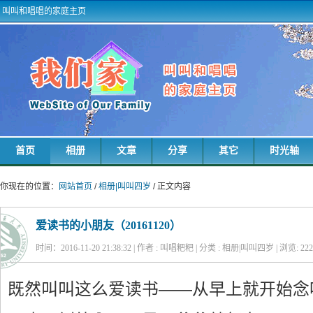
叫叫和唱唱的家庭主页
首页
相册
文章
分享
其它
时光轴
你现在的位置：
网站首页
/
相册|叫叫四岁
/ 正文内容
爱读书的小朋友（20161120）
时间：2016-11-20 21:38:32 | 作者 : 叫唱粑粑 | 分类 : 相册|叫叫四岁 | 浏览:
222
既然叫叫这么爱读书——从早上就开始念