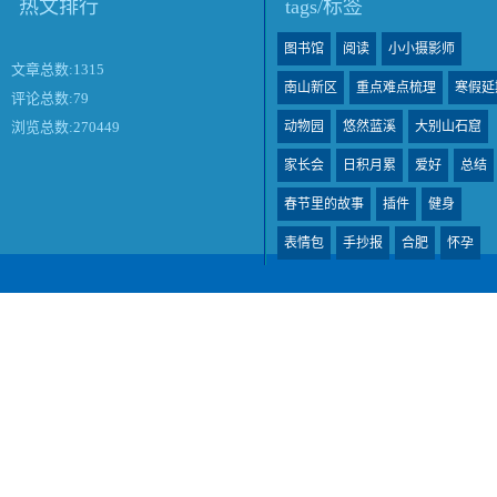
热文排行
tags/标签
图书馆
阅读
小小摄影师
文章总数:1315
南山新区
重点难点梳理
寒假延
评论总数:79
动物园
悠然蓝溪
大别山石窟
浏览总数:270449
家长会
日积月累
爱好
总结
春节里的故事
插件
健身
表情包
手抄报
合肥
怀孕