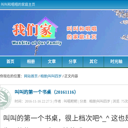
叫叫和唱唱的家庭主页
首页
相册
文章
分享
其它
时光轴
你现在的位置：
网站首页
/
相册|叫叫四岁
/ 正文内容
叫叫的第一个书桌（20161116）
时间：2016-11-16 22:27:5 | 作者 : 叫唱粑粑 | 分类 : 相册|叫叫四岁 | 浏览:
75
次
叫叫的第一个书桌，很上档次吧^_^ 这