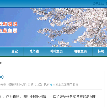
关于本站
|
享
其它
时光轴
叫叫主页
唱唱主页
标签
容
08）
粑 | 分类 : 相册|叫叫七岁 | 浏览:
216
次 | 已有
0
人对本文发表了看法
》。作为铁粉，叫叫还根据剧情，手绘了许多张各式各样的房间地