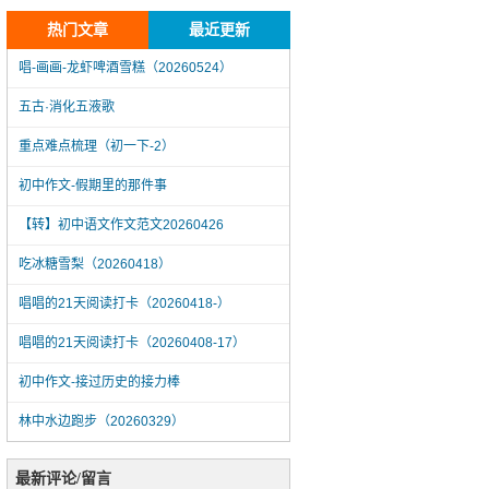
热门文章
最近更新
唱-画画-龙虾啤酒雪糕（20260524）
五古·消化五液歌
重点难点梳理（初一下-2）
初中作文-假期里的那件事
【转】初中语文作文范文20260426
吃冰糖雪梨（20260418）
唱唱的21天阅读打卡（20260418-）
唱唱的21天阅读打卡（20260408-17）
初中作文-接过历史的接力棒
林中水边跑步（20260329）
唱-画画-龙虾啤酒雪糕（20260524）
最新评论/留言