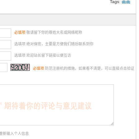
Tags:
画画
必填项
敬请留下你的尊姓大名或网络昵称
选填项 绝对保密，主要是方便我们随后联系到你
选填项 欢迎站长留下链接以便互访
必填项
防范注册机的措施。如果看不清楚，可以直接点击验证
用重新输入个人信息