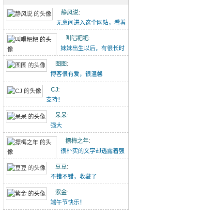
五古·消化五液歌
静风说
:
重点难点梳理（初一下-2）
无意间进入这个网站，看着
点滴记录的文章能感...
叫唱粑粑
:
初中作文-假期里的那件事
妹妹出生以后，有很长时
【转】初中语文作文范文20260426
间没有给叫叫写过这个...
图图
:
博客很有爱，很温馨
吃冰糖雪梨（20260418）
CJ
:
唱唱的21天阅读打卡（20260418-）
支持！
林中水边跑步（20260329）
呆呆
:
强大
小猪佩奇手推车（20260329）
摽梅之年
:
喝酸奶看动画片被发现了（20260329）
很朴实的文字却透露着强
大的力量！
豆豆
:
不错不错，收藏了
紫金
:
端午节快乐！