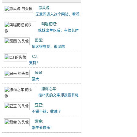
五古·消化五液歌
静风说
:
重点难点梳理（初一下-2）
无意间进入这个网站，看着
点滴记录的文章能感...
叫唱粑粑
:
初中作文-假期里的那件事
妹妹出生以后，有很长时
【转】初中语文作文范文20260426
间没有给叫叫写过这个...
图图
:
博客很有爱，很温馨
吃冰糖雪梨（20260418）
CJ
:
唱唱的21天阅读打卡（20260418-）
支持！
林中水边跑步（20260329）
呆呆
:
强大
小猪佩奇手推车（20260329）
摽梅之年
:
喝酸奶看动画片被发现了（20260329）
很朴实的文字却透露着强
大的力量！
豆豆
:
不错不错，收藏了
紫金
:
端午节快乐！