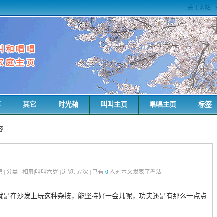
关于本站
|
享
其它
时光轴
叫叫主页
唱唱主页
标签
容
粑粑 | 分类 : 相册|叫叫六岁 | 浏览:
57
次 | 已有
0
人对本文发表了看法
，就是在沙发上玩这种杂技，能坚持好一会儿呢，功夫还是有那么一点点