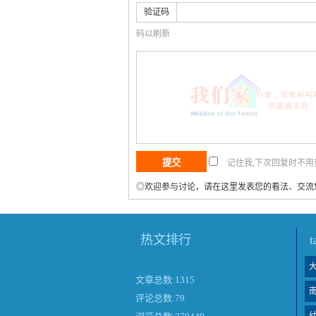
验证码
码以刷新
记住我,下次回复时不
◎欢迎参与讨论，请在这里发表您的看法、交流
热文排行
文章总数:1315
评论总数:79