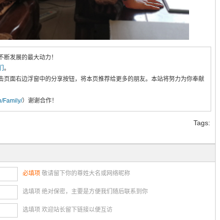
不断发展的最大动力！
们
。
击页面右边浮窗中的分享按钮，将本页推荐给更多的朋友。本站将努力为你奉献
cn/Family/
）谢谢合作！
Tags:
必填项
敬请留下你的尊姓大名或网络昵称
选填项 绝对保密，主要是方便我们随后联系到你
选填项 欢迎站长留下链接以便互访