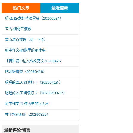
热门文章
最近更新
唱-画画-龙虾啤酒雪糕（20260524）
五古·消化五液歌
重点难点梳理（初一下-2）
初中作文-假期里的那件事
【转】初中语文作文范文20260426
吃冰糖雪梨（20260418）
唱唱的21天阅读打卡（20260418-）
唱唱的21天阅读打卡（20260408-17）
初中作文-接过历史的接力棒
林中水边跑步（20260329）
唱-画画-龙虾啤酒雪糕（20260524）
最新评论/留言