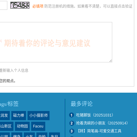
必填项
防范注册机的措施。如果看不清楚，可以直接点击验证
用重新输入个人信息
您的观点。
tags/标签
最多评论
吃猪脚饭（20251031）
大润发
磁力棒
小小摄影师
抢着洗碗的小朋友（20250914）
南山新区
动物园
Faceu
【转】简笔画-可爱交通工具
幼儿园
健身
火车
自拍
生日