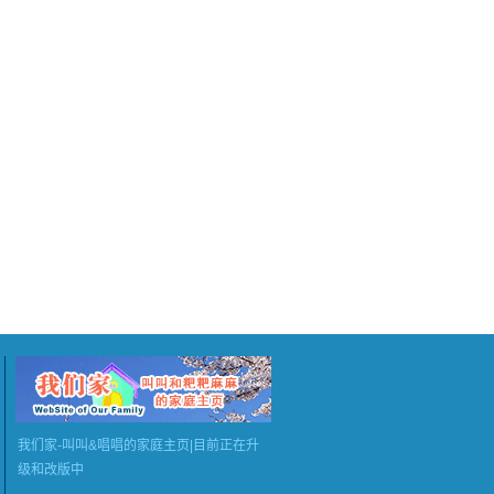
我们家-叫叫&唱唱的家庭主页|目前正在升
级和改版中