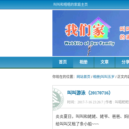
叫叫和唱唱的家庭主页
首页
相册
文章
分
你现在的位置：
网站首页
/
相册|叫叫五岁
/ 正文内
叫叫游泳（20170716）
时间：2017-7-16 23:26:7 | 作者 : 叫唱粑
炎炎夏日，叫叫和姥姥、姥爷、爸爸、妈
给叫叫又租了条小船~~~