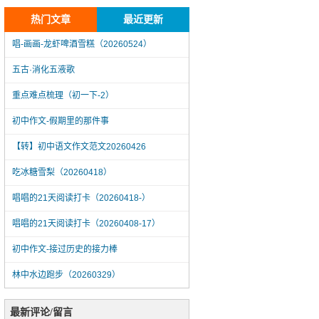
热门文章
最近更新
唱-画画-龙虾啤酒雪糕（20260524）
五古·消化五液歌
重点难点梳理（初一下-2）
初中作文-假期里的那件事
【转】初中语文作文范文20260426
吃冰糖雪梨（20260418）
唱唱的21天阅读打卡（20260418-）
唱唱的21天阅读打卡（20260408-17）
初中作文-接过历史的接力棒
林中水边跑步（20260329）
唱-画画-龙虾啤酒雪糕（20260524）
最新评论/留言