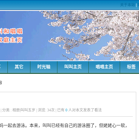
关于本站
|
享
其它
时光轴
叫叫主页
唱唱主页
标签
容
粑 | 分类 : 相册|叫叫五岁 | 浏览:
34
次 | 已有
0
人对本文发表了看法
妈一起去游泳。本来，叫叫已经有自己的游泳圈了，但姥姥心一软，