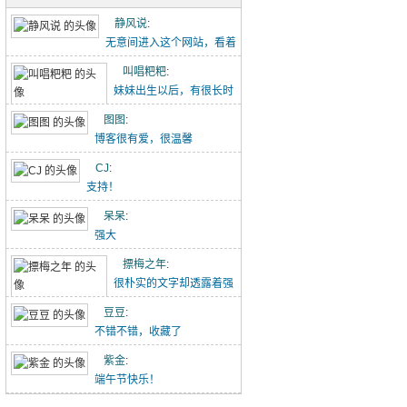
五古·消化五液歌
静风说
:
重点难点梳理（初一下-2）
无意间进入这个网站，看着
点滴记录的文章能感...
叫唱粑粑
:
初中作文-假期里的那件事
妹妹出生以后，有很长时
【转】初中语文作文范文20260426
间没有给叫叫写过这个...
图图
:
博客很有爱，很温馨
吃冰糖雪梨（20260418）
CJ
:
唱唱的21天阅读打卡（20260418-）
支持！
林中水边跑步（20260329）
呆呆
:
强大
小猪佩奇手推车（20260329）
摽梅之年
:
喝酸奶看动画片被发现了（20260329）
很朴实的文字却透露着强
大的力量！
豆豆
:
不错不错，收藏了
紫金
:
端午节快乐！