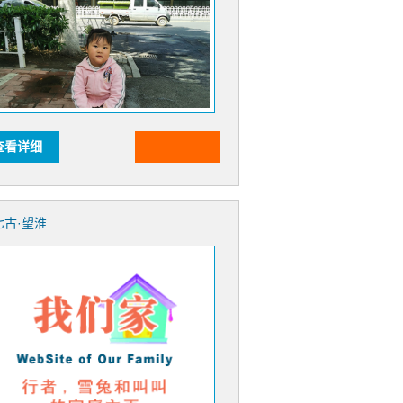
查看详细
七古·望淮