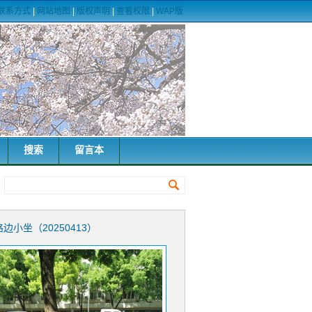
联系方式
|
网站地图
|
版权声明
|
查看权限
|
WAP版
搜索
留言本
路边小坐（20250413）