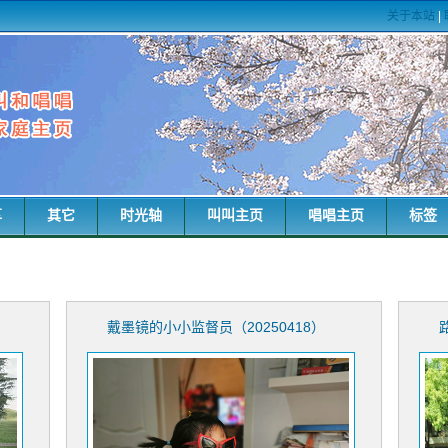
关于本站
|
享
其它
时光轴
叫叫主页
唱唱主页
标签
戴墨镜的小小监督员（20250418）