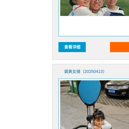
查看详细
飒爽女骑（20250413）