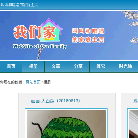
叫叫和唱唱的家庭主页
首页
相册
文章
分享
其它
时光轴
你现在的位置：
网站首页
/ 相册
画画-大西瓜（20180613）
赐