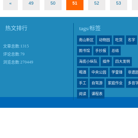
«
49
50
51
52
53
热文排行
tags/标签
南山新区
动物园
吃货
名字
文章总数:1315
图书馆
手抄报
总结
评论总数:79
海底小纵队
插件
四大发明
浏览总数:270449
喝酒
中央公园
学雷锋
非遗
手工
自驾游
家庭作业
多音
阅读
课程表