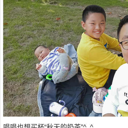
唱唱也想买杯“秋天的奶茶”^_^