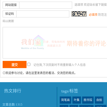
选填项 欢迎站长留下链
网站链接
验证码
必填项
防范注
码以刷新
记住我,下次回复时不用重新输入个人信息
◎欢迎参与讨论，请在这里发表您的看法、交流您的观点。
热文排行
tags/标签
简笔画
叶集
图书馆
自拍
文章总数:1315