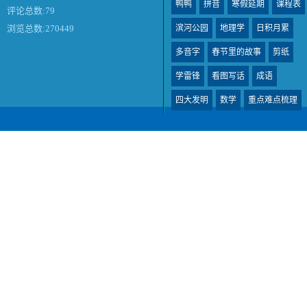
鸭鸭
拼音
寒假延期
课程表
评论总数:79
滨河公园
地理学
日积月累
浏览总数:270449
多音字
春节里的故事
剪纸
学雷锋
看图写话
成语
四大发明
数学
重点难点梳理