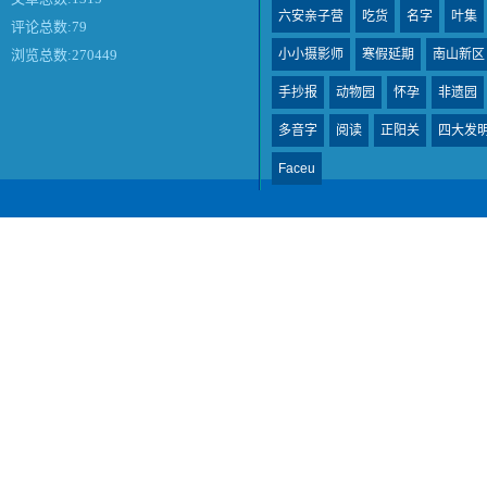
六安亲子营
吃货
名字
叶集
评论总数:79
小小摄影师
寒假延期
南山新区
浏览总数:270449
手抄报
动物园
怀孕
非遗园
多音字
阅读
正阳关
四大发
Faceu