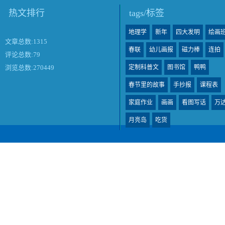
热文排行
tags/标签
地理学
新年
四大发明
绘画
文章总数:1315
春联
幼儿画报
磁力棒
连拍
评论总数:79
定制科普文
图书馆
鸭鸭
浏览总数:270449
春节里的故事
手抄报
课程表
家庭作业
画画
看图写话
万
月亮岛
吃货