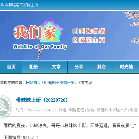
叫叫和唱唱的家庭主页
首页
相册
文章
分享
其它
时光轴
你现在的位置：
网站首页
/
相册|叫十岁唱一岁
/ 正文内容
带妹妹上街（20220726）
时间：2022-7-26 22:41:27 | 作者 : 叫唱粑粑 | 分类 : 相册|叫十岁唱一岁 | 浏览:
雨后的夏夜，比较凉爽，哥哥带着妹妹上街，四处逛逛，看看夜景^_^
下图编号193437_1