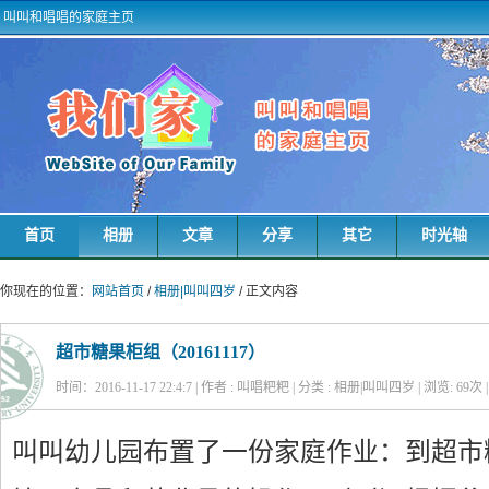
叫叫和唱唱的家庭主页
首页
相册
文章
分享
其它
时光轴
你现在的位置：
网站首页
/
相册|叫叫四岁
/ 正文内容
超市糖果柜组（20161117）
时间：2016-11-17 22:4:7 | 作者 : 叫唱粑粑 | 分类 : 相册|叫叫四岁 | 浏览:
69
次 
叫叫幼儿园布置了一份家庭作业：到超市