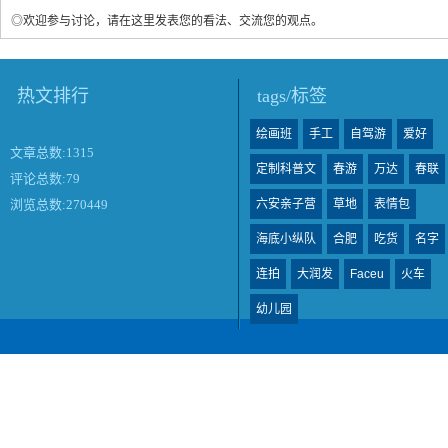
◎欢迎参与讨论，请在这里发表您的看法、交流您的观点。
热文排行
tags/标签
绘画班
手工
自驾游
爱好
文章总数:1315
定制科普文
春游
万达
春联
评论总数:79
六安亲子营
草地
表情包
浏览总数:270449
海底小纵队
合肥
吃货
名字
连拍
大润发
Faceu
火车
幼儿园