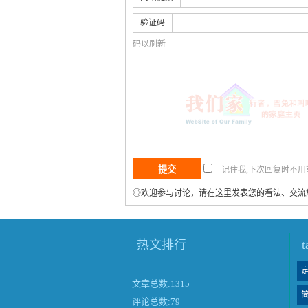
验证码
码以刷新
记住我,下次回复时不
◎欢迎参与讨论，请在这里发表您的看法、交流
热文排行
文章总数:1315
评论总数:79