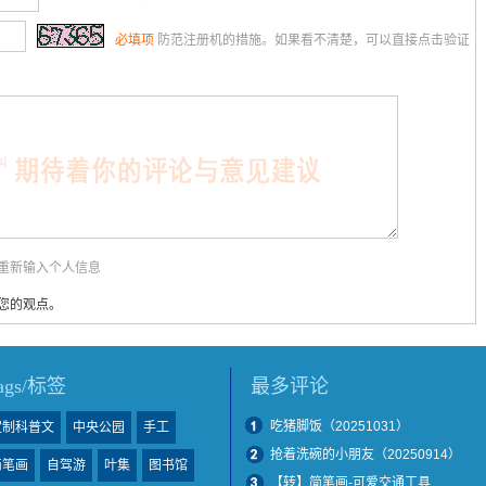
必填项
防范注册机的措施。如果看不清楚，可以直接点击验证
用重新输入个人信息
您的观点。
tags/标签
最多评论
吃猪脚饭（20251031）
定制科普文
中央公园
手工
抢着洗碗的小朋友（20250914）
简笔画
自驾游
叶集
图书馆
【转】简笔画-可爱交通工具