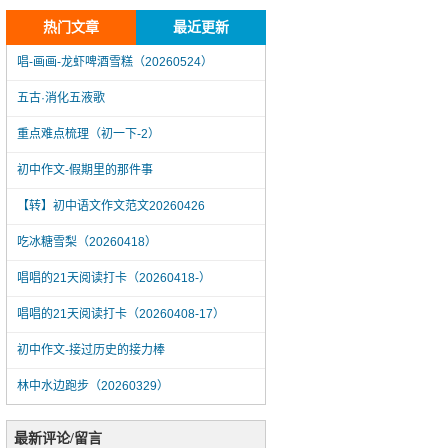
热门文章
最近更新
唱-画画-龙虾啤酒雪糕（20260524）
五古·消化五液歌
重点难点梳理（初一下-2）
初中作文-假期里的那件事
【转】初中语文作文范文20260426
吃冰糖雪梨（20260418）
唱唱的21天阅读打卡（20260418-）
唱唱的21天阅读打卡（20260408-17）
初中作文-接过历史的接力棒
林中水边跑步（20260329）
唱-画画-龙虾啤酒雪糕（20260524）
最新评论/留言