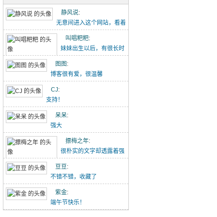
五古·消化五液歌
静风说
:
重点难点梳理（初一下-2）
无意间进入这个网站，看着
点滴记录的文章能感...
叫唱粑粑
:
初中作文-假期里的那件事
妹妹出生以后，有很长时
【转】初中语文作文范文20260426
间没有给叫叫写过这个...
图图
:
博客很有爱，很温馨
吃冰糖雪梨（20260418）
CJ
:
唱唱的21天阅读打卡（20260418-）
支持！
林中水边跑步（20260329）
呆呆
:
强大
小猪佩奇手推车（20260329）
摽梅之年
:
喝酸奶看动画片被发现了（20260329）
很朴实的文字却透露着强
大的力量！
豆豆
:
不错不错，收藏了
紫金
:
端午节快乐！