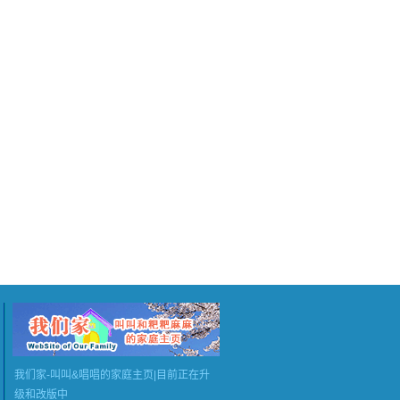
我们家-叫叫&唱唱的家庭主页|目前正在升
级和改版中