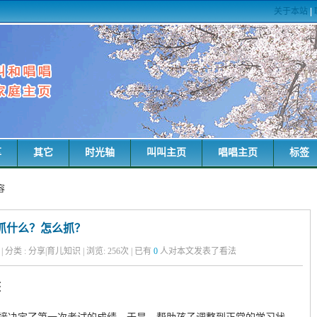
关于本站
|
享
其它
时光轴
叫叫主页
唱唱主页
标签
容
抓什么？怎么抓？
粑 | 分类 : 分享|育儿知识 | 浏览:
256
次 | 已有
0
人对本文发表了看法
整