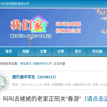
叫叫和唱唱的家庭主页
首页
相册
文章
分享
其它
时光轴
你现在的位置：
网站首页
/
相册|叫叫七岁
/ 正文内容
旅行途中写生（20190331）
时间：2019-3-31 22:2:31 | 作者 : 叫唱粑粑 | 分类 : 相册|叫叫七岁 | 浏览:
161
次
叫叫去姥姥的老家正阳关“春游”
（
请点击