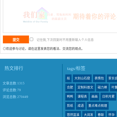
记住我,下次回复时不用重新输入个人信息
◎欢迎参与讨论，请在这里发表您的看法、交流您的观点。
热文排行
tags/标签
船
大别山石窟
表情包
家长
文章总数:1315
合肥
定制科普文
磁力棒
叶
评论总数:79
鸭鸭
课程表
画画
日积月累
浏览总数:270449
剪纸
成语
重点难点梳理
悠然蓝溪
大润发
春联
怀孕