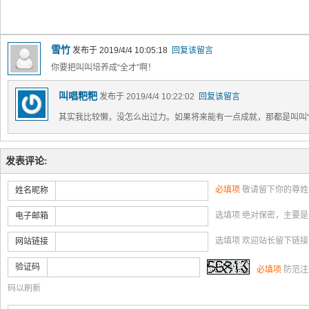
雪竹
发布于 2019/4/4 10:05:18
回复该留言
你要把叫叫培养成“全才”啊！
叫唱粑粑
发布于 2019/4/4 10:22:02
回复该留言
其实我比较懒，没怎么出过力。如果将来能有一点成就，那都是叫叫“
发表评论:
必填项
敬请留下你的尊姓
姓名昵称
选填项 绝对保密，主要
电子邮箱
选填项 欢迎站长留下链
网站链接
验证码
必填项
防范注
码以刷新