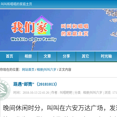
叫叫和唱唱的家庭主页
首页
相册
文章
分享
其它
时光轴
你现在的位置：
网站首页
/
相册|叫叫六岁
/ 正文内容
路遇“邮筒”（20181013）
时间：2018-10-13 22:41:26 | 作者 : 叫唱粑粑 | 分类 : 相册|叫叫六岁 | 浏览:
171
晚间休闲时分，叫叫在六安万达广场，发现