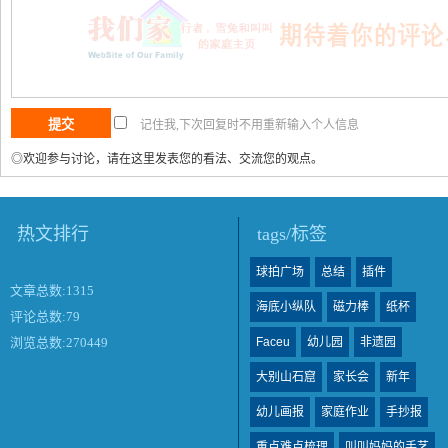
记住我,下次回复时不用重新输入个人信息
◎欢迎参与讨论，请在这里发表您的看法、交流您的观点。
热文排行
tags/标签
球拍广场
总结
插件
文章总数:1315
海底小纵队
磁力棒
纸杯
评论总数:79
Faceu
幼儿园
非遗园
浏览总数:270449
大别山石窟
家长会
新年
幼儿画报
家庭作业
手抄报
重点难点梳理
叫叫妈妈的手艺