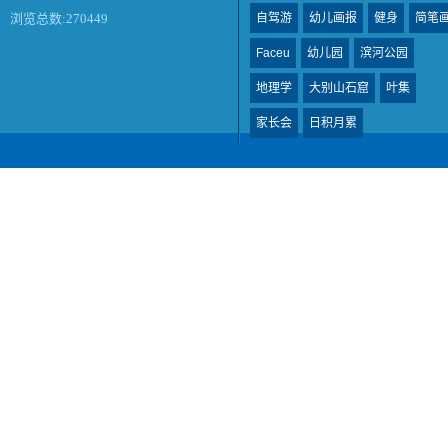
自驾游
幼儿画报
健身
简笔
浏览总数:270449
Faceu
幼儿园
滨河公园
地理学
大别山石窟
叶集
家长会
日积月累