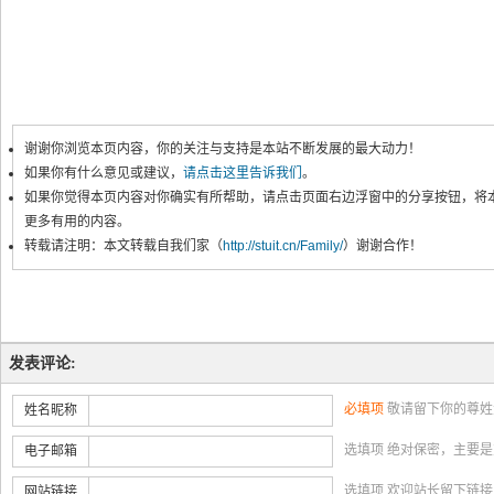
谢谢你浏览本页内容，你的关注与支持是本站不断发展的最大动力！
如果你有什么意见或建议，
请点击这里告诉我们
。
如果你觉得本页内容对你确实有所帮助，请点击页面右边浮窗中的分享按钮，将
更多有用的内容。
转载请注明：本文转载自我们家（
http://stuit.cn/Family/
）谢谢合作！
发表评论:
必填项
敬请留下你的尊姓
姓名昵称
选填项 绝对保密，主要
电子邮箱
选填项 欢迎站长留下链
网站链接