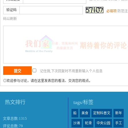
验证码
必填项
防范注
码以刷新
记住我,下次回复时不用重新输入个人信息
◎欢迎参与讨论，请在这里发表您的看法、交流您的观点。
热文排行
tags/标签
船
美食
定制科普文
新年
文章总数:1315
沙滩
轮滑
中央公园
手工
评论总数:79