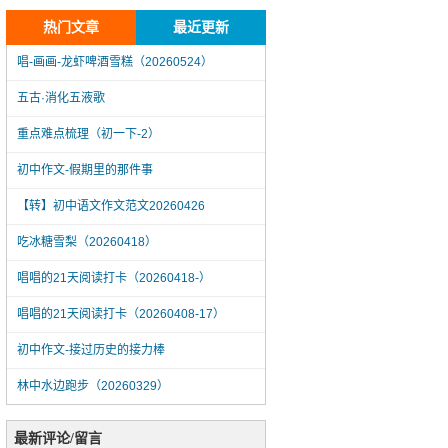
热门文章
最近更新
唱-画画-龙虾啤酒雪糕（20260524）
五古·消化五液歌
重点难点梳理（初一下-2）
初中作文-假期里的那件事
【转】初中语文作文范文20260426
吃冰糖雪梨（20260418）
唱唱的21天阅读打卡（20260418-）
唱唱的21天阅读打卡（20260408-17）
初中作文-接过历史的接力棒
林中水边跑步（20260329）
唱-画画-龙虾啤酒雪糕（20260524）
最新评论/留言