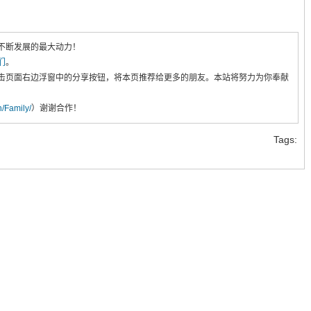
不断发展的最大动力！
们
。
击页面右边浮窗中的分享按钮，将本页推荐给更多的朋友。本站将努力为你奉献
cn/Family/
）谢谢合作！
Tags: