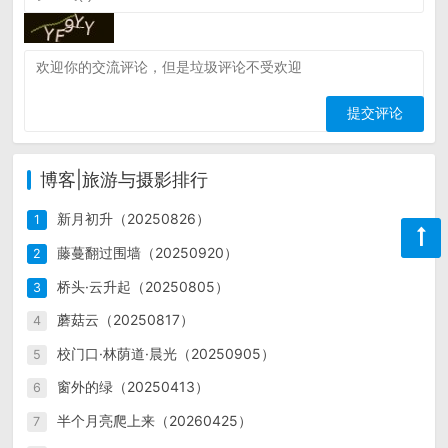
博客|旅游与摄影排行
新月初升（20250826）
1
藤蔓翻过围墙（20250920）
2
桥头·云升起（20250805）
3
蘑菇云（20250817）
4
校门口·林荫道·晨光（20250905）
5
窗外的绿（20250413）
6
半个月亮爬上来（20260425）
7