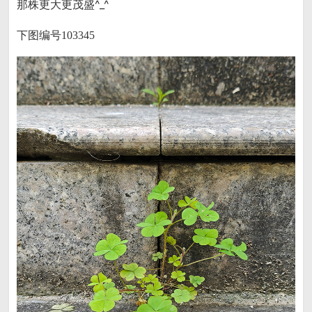
那株更大更茂盛^_^
下图编号103345