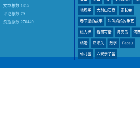
文章总数:1315
地理学
大别山石窟
家长会
评论总数:79
春节里的故事
叫叫妈妈的手艺
浏览总数:270449
磁力棒
看图写话
月亮岛
河
结婚
正阳关
数学
Faceu
幼儿园
六安亲子营