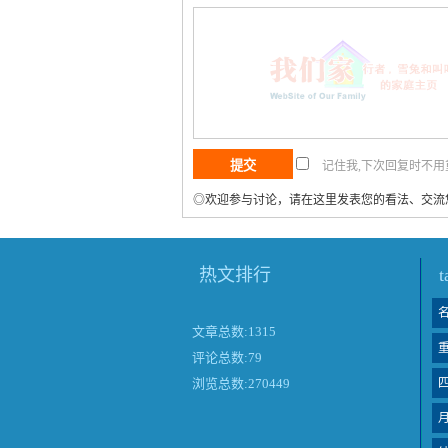
记住我,下次回复时不
◎欢迎参与讨论，请在这里发表您的看法、交流
热文排行
文章总数:1315
评论总数:79
浏览总数:270449