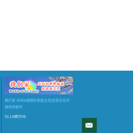
我们家-叫叫&唱唱的家庭主页|目前正在升
级和改版中
51.LA统计V6