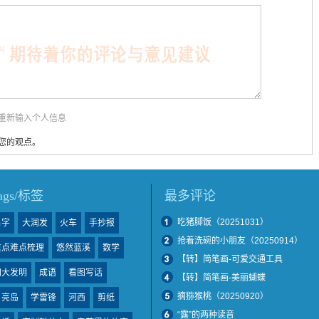
用重新输入个人信息
您的观点。
tags/标签
最多评论
吃猪脚饭（20251031）
名字
大润发
火车
手抄报
抢着洗碗的小朋友（20250914）
重点难点梳理
悠然蓝溪
数学
【转】简笔画-可爱交通工具
四大发明
成语
看图写话
【转】简笔画-美丽蝴蝶
摘猕猴桃（20250920）
月亮岛
学雷锋
河西
剪纸
“露”的两种读音