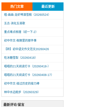
热门文章
最近更新
唱-画画-龙虾啤酒雪糕（20260524）
五古·消化五液歌
重点难点梳理（初一下-2）
初中作文-假期里的那件事
【转】初中语文作文范文20260426
吃冰糖雪梨（20260418）
唱唱的21天阅读打卡（20260418-）
唱唱的21天阅读打卡（20260408-17）
初中作文-接过历史的接力棒
林中水边跑步（20260329）
唱-画画-龙虾啤酒雪糕（20260524）
最新评论/留言