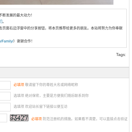
不断发展的最大动力！
们
。
击页面右边浮窗中的分享按钮，将本页推荐给更多的朋友。本站将努力为你奉献
cn/Family/
）谢谢合作！
Tags:
必填项
敬请留下你的尊姓大名或网络昵称
选填项 绝对保密，主要是方便我们随后联系到你
选填项 欢迎站长留下链接以便互访
必填项
防范注册机的措施。如果看不清楚，可以直接点击验证