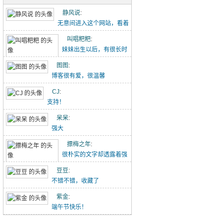
五古·消化五液歌
静风说
:
重点难点梳理（初一下-2）
无意间进入这个网站，看着
点滴记录的文章能感...
叫唱粑粑
:
初中作文-假期里的那件事
妹妹出生以后，有很长时
【转】初中语文作文范文20260426
间没有给叫叫写过这个...
图图
:
博客很有爱，很温馨
吃冰糖雪梨（20260418）
CJ
:
唱唱的21天阅读打卡（20260418-）
支持！
林中水边跑步（20260329）
呆呆
:
强大
小猪佩奇手推车（20260329）
摽梅之年
:
喝酸奶看动画片被发现了（20260329）
很朴实的文字却透露着强
大的力量！
豆豆
:
不错不错，收藏了
紫金
:
端午节快乐！