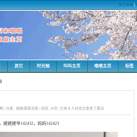
关于本站
|
享
其它
时光轴
叫叫主页
唱唱主页
标签
容
唱粑粑 | 分类 : 相册|家庭合影 | 浏览:
39
次 | 已有
0
人对本文发表了看法
姥姥姥爷142432，妈妈142423