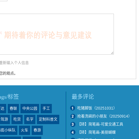
用重新输入个人信息
您的观点。
tags/标签
最多评论
吃猪脚饭（20251031）
万达
春联
中央公园
手工
抢着洗碗的小朋友（20250914）
自驾游
吃货
名字
定制科普文
【转】简笔画-可爱交通工具
海底小纵队
火车
春游
【转】简笔画-美丽蝴蝶