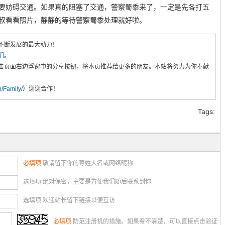
要妨碍交通。如果真的阻塞了交通，警察蜀黍来了，一定是先各打五
叔看看照片，静静的等待警察蜀黍处理就好啦。
不断发展的最大动力！
们
。
击页面右边浮窗中的分享按钮，将本页推荐给更多的朋友。本站将努力为你奉献
cn/Family/
）谢谢合作！
Tags:
必填项
敬请留下你的尊姓大名或网络昵称
选填项 绝对保密，主要是方便我们随后联系到你
选填项 欢迎站长留下链接以便互访
必填项
防范注册机的措施。如果看不清楚，可以直接点击验证