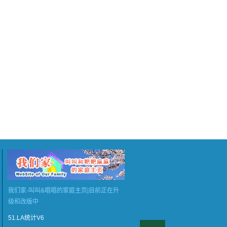
我们家-叫叫&唱唱的家庭主页|目前正在升
级和改版中
51.LA统计V6