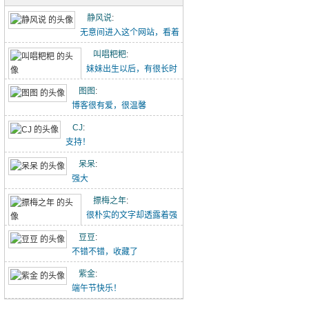
五古·消化五液歌
静风说
:
重点难点梳理（初一下-2）
无意间进入这个网站，看着
点滴记录的文章能感...
叫唱粑粑
:
初中作文-假期里的那件事
妹妹出生以后，有很长时
【转】初中语文作文范文20260426
间没有给叫叫写过这个...
图图
:
博客很有爱，很温馨
吃冰糖雪梨（20260418）
CJ
:
唱唱的21天阅读打卡（20260418-）
支持！
林中水边跑步（20260329）
呆呆
:
强大
小猪佩奇手推车（20260329）
摽梅之年
:
喝酸奶看动画片被发现了（20260329）
很朴实的文字却透露着强
大的力量！
豆豆
:
不错不错，收藏了
紫金
:
端午节快乐！