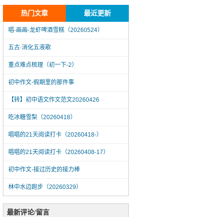
热门文章
最近更新
唱-画画-龙虾啤酒雪糕（20260524）
五古·消化五液歌
重点难点梳理（初一下-2）
初中作文-假期里的那件事
【转】初中语文作文范文20260426
吃冰糖雪梨（20260418）
唱唱的21天阅读打卡（20260418-）
唱唱的21天阅读打卡（20260408-17）
初中作文-接过历史的接力棒
林中水边跑步（20260329）
唱-画画-龙虾啤酒雪糕（20260524）
最新评论/留言