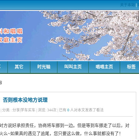
关于本站
|
享
其它
时光轴
叫叫主页
唱唱主页
标签
容
，否则根本没地方说理
粑 | 分类 : 分享|学车买车 | 浏览:
344
次 | 已有
0
人对本文发表了看法
对方说好承担责任，协商将车挪到一边。但是等到车挪走了以后，对
火么~如果真的遇见了追尾，您只要这么做，什么事就都没有了！