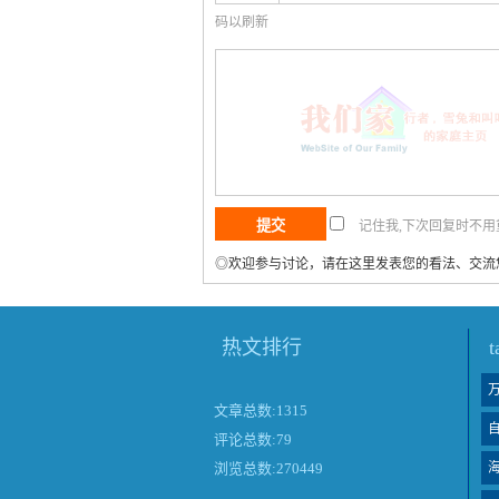
码以刷新
记住我,下次回复时不
◎欢迎参与讨论，请在这里发表您的看法、交流
热文排行
文章总数:1315
评论总数:79
浏览总数:270449