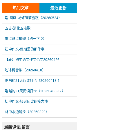
热门文章
最近更新
唱-画画-龙虾啤酒雪糕（20260524）
五古·消化五液歌
重点难点梳理（初一下-2）
初中作文-假期里的那件事
【转】初中语文作文范文20260426
吃冰糖雪梨（20260418）
唱唱的21天阅读打卡（20260418-）
唱唱的21天阅读打卡（20260408-17）
初中作文-接过历史的接力棒
林中水边跑步（20260329）
唱-画画-龙虾啤酒雪糕（20260524）
最新评论/留言