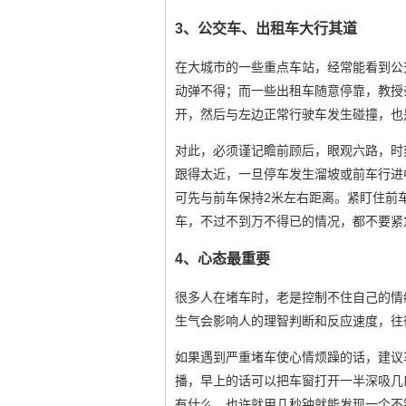
3、公交车、出租车大行其道
在大城市的一些重点车站，经常能看到公
动弹不得；而一些出租车随意停靠，教授
开，然后与左边正常行驶车发生碰撞，也
对此，必须谨记瞻前顾后，眼观六路，时
跟得太近，一旦停车发生溜坡或前车行进
可先与前车保持2米左右距离。紧盯住前
车，不过不到万不得已的情况，都不要紧
4、心态最重要
很多人在堵车时，老是控制不住自己的情
生气会影响人的理智判断和反应速度，往
如果遇到严重堵车使心情烦躁的话，建议
播，早上的话可以把车窗打开一半深吸几
有什么，也许就用几秒钟就能发现一个不