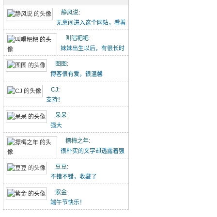
五古·消化五液歌
静风说
:
重点难点梳理（初一下-2）
无意间进入这个网站，看着
点滴记录的文章能感...
叫唱粑粑
:
初中作文-假期里的那件事
妹妹出生以后，有很长时
【转】初中语文作文范文20260426
间没有给叫叫写过这个...
图图
:
博客很有爱，很温馨
吃冰糖雪梨（20260418）
CJ
:
唱唱的21天阅读打卡（20260418-）
支持！
林中水边跑步（20260329）
呆呆
:
强大
小猪佩奇手推车（20260329）
摽梅之年
:
喝酸奶看动画片被发现了（20260329）
很朴实的文字却透露着强
大的力量！
豆豆
:
不错不错，收藏了
紫金
:
端午节快乐！