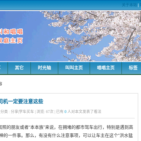
关于本站
|
享
其它
时光轴
叫叫主页
唱唱主页
标签
容
司机一定要注意这些
粑 | 分类 : 分享|学车买车 | 浏览:
67
次 | 已有
0
人对本文发表了看法
驾照的朋友或者“本本族”来说，在拥堵的都市驾车出行，特别是遇到高
神的一件事。那么，有没有什么注意事项，可以让车主在这个“洪水猛