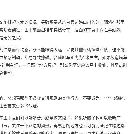
交车排起长龙的情况，导致想要从站台旁边路口出入的车辆堵在那里
亲眼看到过，由于前面出租车突然停车，后面的车急于向左并线躲
是无妄之灾。
刻注意前车动态，既不能跟得太远，以防其他车辆插进车队，也不能
中紧急制动，都易导致擦碰。合适跟车距离为1米左右，如果坡道堵车
车的刹车灯，一旦那个地方亮起，那么你至少应该马上收油，甚至点刹
急制动。
绪，总想骂那些不遵守交通规则的其他行人。不要成为一个“车怒族”，
往会带来更多的危险。
车主朋友们可以听听音乐或是搞笑段子，如果听腻了也可以收听广
口气，关注一下路边的风景，再熟悉的地方也不可能完全记住路边都
错的饭馆或者是感兴趣的商店，顺便再联想一下周末和谁一起来逛