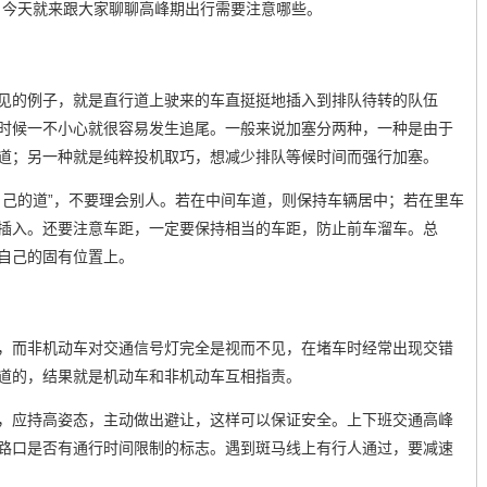
？今天就来跟大家聊聊高峰期出行需要注意哪些。
见的例子，就是直行道上驶来的车直挺挺地插入到排队待转的队伍
时候一不小心就很容易发生追尾。一般来说加塞分两种，一种是由于
道；另一种就是纯粹投机取巧，想减少排队等候时间而强行加塞。
自己的道”，不要理会别人。若在中间车道，则保持车辆居中；若在里车
插入。还要注意车距，一定要保持相当的车距，防止前车溜车。总
自己的固有位置上。
，而非机动车对交通信号灯完全是视而不见，在堵车时经常出现交错
道的，结果就是机动车和非机动车互相指责。
，应持高姿态，主动做出避让，这样可以保证安全。上下班交通高峰
路口是否有通行时间限制的标志。遇到斑马线上有行人通过，要减速