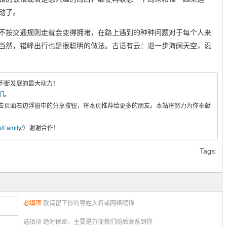
动了。
不按交通规则走就会变得拥堵，在路上遇到的种种问题对于每个人来
当然，错峰出行也是很聪明的做法。古语有云：退一步海阔天空，忍
不断发展的最大动力！
们
。
击页面右边浮窗中的分享按钮，将本页推荐给更多的朋友。本站将努力为你奉献
cn/Family/
）谢谢合作！
Tags:
必填项
敬请留下你的尊姓大名或网络昵称
选填项 绝对保密，主要是方便我们随后联系到你