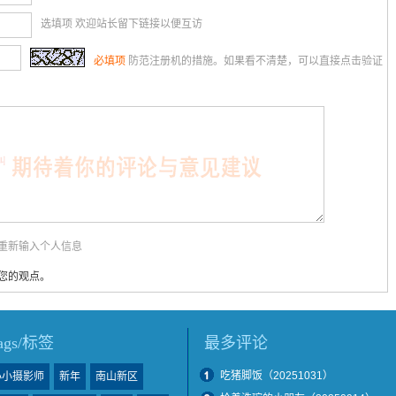
选填项 欢迎站长留下链接以便互访
必填项
防范注册机的措施。如果看不清楚，可以直接点击验证
用重新输入个人信息
您的观点。
tags/标签
最多评论
吃猪脚饭（20251031）
小小摄影师
新年
南山新区