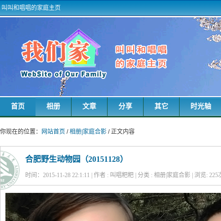
叫叫和唱唱的家庭主页
首页
相册
文章
分享
其它
时光轴
你现在的位置：
网站首页
/
相册|家庭合影
/ 正文内容
合肥野生动物园（20151128）
时间：2015-11-28 22:1:11 | 作者 : 叫唱粑粑 | 分类 : 相册|家庭合影 | 浏览:
225