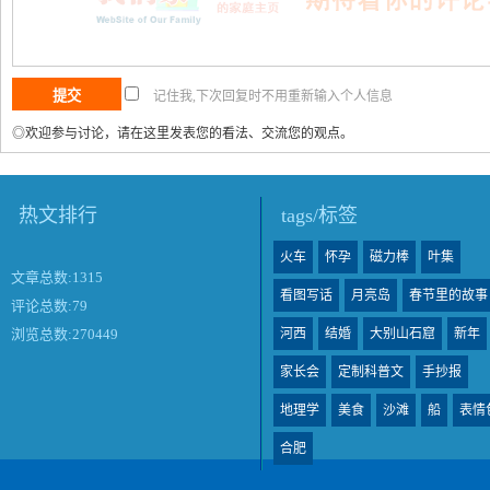
记住我,下次回复时不用重新输入个人信息
◎欢迎参与讨论，请在这里发表您的看法、交流您的观点。
热文排行
tags/标签
火车
怀孕
磁力棒
叶集
文章总数:1315
看图写话
月亮岛
春节里的故事
评论总数:79
河西
结婚
大别山石窟
新年
浏览总数:270449
家长会
定制科普文
手抄报
地理学
美食
沙滩
船
表情
合肥