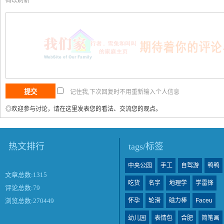
码以刷新
记住我,下次回复时不用重新输入个人信息
◎欢迎参与讨论，请在这里发表您的看法、交流您的观点。
热文排行
tags/标签
中央公园
手工
自驾游
鸭鸭
文章总数:1315
吃货
名字
地理学
学雷锋
评论总数:79
怀孕
轮滑
磁力棒
Faceu
浏览总数:270449
幼儿园
表情包
合肥
简笔画