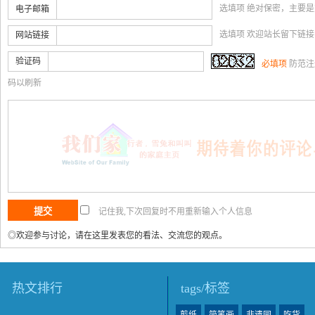
选填项 绝对保密，主要
电子邮箱
选填项 欢迎站长留下链
网站链接
验证码
必填项
防范注
码以刷新
记住我,下次回复时不用重新输入个人信息
◎欢迎参与讨论，请在这里发表您的看法、交流您的观点。
热文排行
tags/标签
剪纸
简笔画
非遗园
吃货