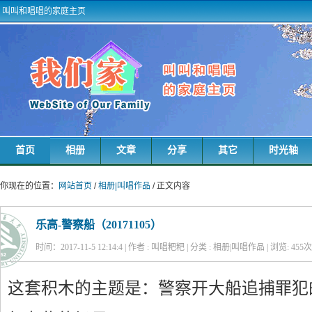
叫叫和唱唱的家庭主页
首页
相册
文章
分享
其它
时光轴
你现在的位置：
网站首页
/
相册|叫唱作品
/ 正文内容
乐高-警察船（20171105）
时间：2017-11-5 12:14:4 | 作者 : 叫唱粑粑 | 分类 : 相册|叫唱作品 | 浏览:
455
次
这套积木的主题是：警察开大船追捕罪犯