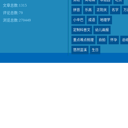
文章总数:1315
拼音
乐高
正阳关
名字
万
评论总数:79
小辛巴
成语
地理学
浏览总数:270449
定制科普文
幼儿画报
重点难点梳理
自拍
怀孕
总
悠然蓝溪
生日