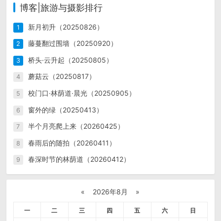
博客|旅游与摄影排行
新月初升（20250826）
1
藤蔓翻过围墙（20250920）
2
桥头·云升起（20250805）
3
蘑菇云（20250817）
4
校门口·林荫道·晨光（20250905）
5
窗外的绿（20250413）
6
半个月亮爬上来（20260425）
7
春雨后的随拍（20260411）
8
春深时节的林荫道（20260412）
9
«
2026年8月
»
一
二
三
四
五
六
日