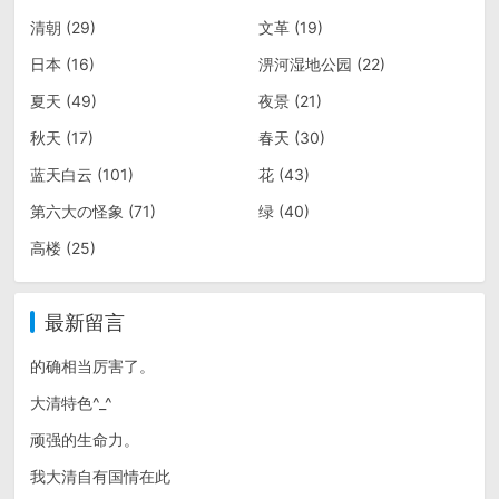
清朝
(29)
文革
(19)
日本
(16)
淠河湿地公园
(22)
夏天
(49)
夜景
(21)
秋天
(17)
春天
(30)
蓝天白云
(101)
花
(43)
第六大の怪象
(71)
绿
(40)
高楼
(25)
最新留言
的确相当厉害了。
大清特色^_^
顽强的生命力。
我大清自有国情在此