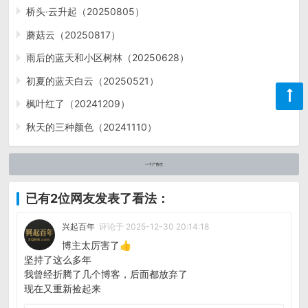
桥头·云升起（20250805）
蘑菇云（20250817）
雨后的蓝天和小区树林（20250628）
初夏的蓝天白云（20250521）
枫叶红了（20241209）
秋天的三种颜色（20241110）
已有2位网友发表了看法：
兴起百年
评论于 2025-12-30 20:14:18
博主太厉害了👍
坚持了这么多年
我曾经折腾了几个博客，后面都放弃了
现在又重新捡起来