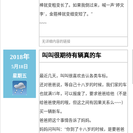
棒就变粗变长了。如果我倒过来，喊一声‘婷文
李’，金箍棒就变细变短了。”
~~~
无详细内容的链接
叫叫很期待有辆真的车
2018年
5月18日
星期五
最近几天，叫叫很喜欢去认各类车标。
还对爸爸说，等自己十八岁的时候，我们家的车
也就满15年，可以报废了，要求爸爸给他（不是
给爸爸使用的哦，但这之间有因果关系么~~~）
买一辆新车。
爸爸把这个事情告诉了妈妈。
妈妈问叫叫：“你到了十八岁的时候，是要爸爸