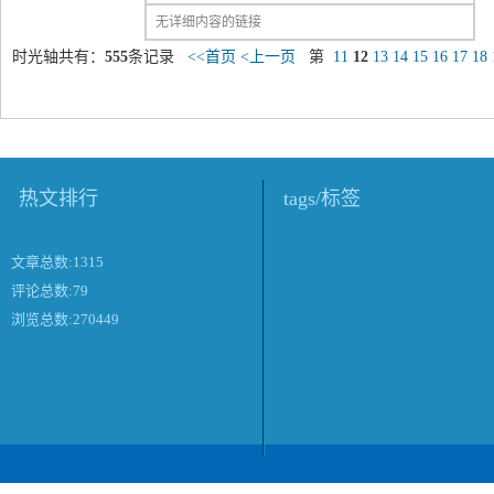
无详细内容的链接
时光轴共有：
555
条记录
<<首页
<上一页
第
11
12
13
14
15
16
17
18
热文排行
tags/标签
文章总数:1315
评论总数:79
浏览总数:270449