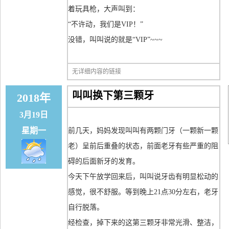
着玩具枪，大声叫到：
“不许动，我们是VIP！”
没错，叫叫说的就是“VIP”~~~
无详细内容的链接
叫叫换下第三颗牙
2018年
3月19日
星期一
前几天，妈妈发现叫叫有两颗门牙（一颗新一颗
老）呈前后重叠的状态，前面老牙有些严重的阻
碍的后面新牙的发育。
今天下午放学回来后，叫叫说牙齿有明显松动的
感觉，很不舒服。等到晚上21点30分左右，老牙
自行脱落。
经检查，掉下来的这第三颗牙非常光滑、整洁，