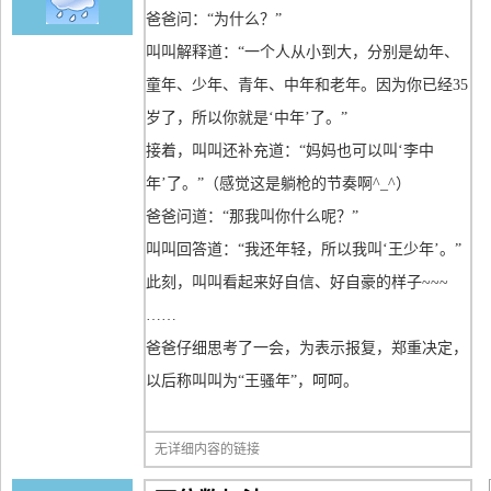
爸爸问：“为什么？”
叫叫解释道：“一个人从小到大，分别是幼年、
童年、少年、青年、中年和老年。因为你已经35
岁了，所以你就是‘中年’了。”
接着，叫叫还补充道：“妈妈也可以叫‘李中
年’了。”（感觉这是躺枪的节奏啊^_^）
爸爸问道：“那我叫你什么呢？”
叫叫回答道：“我还年轻，所以我叫‘王少年’。”
此刻，叫叫看起来好自信、好自豪的样子~~~
……
爸爸仔细思考了一会，为表示报复，郑重决定，
以后称叫叫为“王骚年”，呵呵。
无详细内容的链接