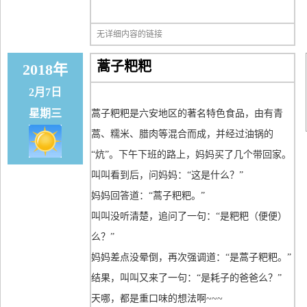
无详细内容的链接
蒿子粑粑
2018年
2月7日
星期三
蒿子粑粑是六安地区的著名特色食品，由有青
蒿、糯米、腊肉等混合而成，并经过油锅的
“炕”。下午下班的路上，妈妈买了几个带回家。
叫叫看到后，问妈妈：“这是什么？”
妈妈回答道：“蒿子粑粑。”
叫叫没听清楚，追问了一句：“是粑粑（便便）
么？”
妈妈差点没晕倒，再次强调道：“是蒿子粑粑。”
结果，叫叫又来了一句：“是耗子的爸爸么？”
天哪，都是重口味的想法啊~~~