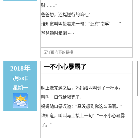
财’……”
爸爸想，还挺懂行的嘛^_^
谁知道叫叫接着来一句：“还有‘南孚’……”
爸爸顿时晕倒~~~
无详细内容的链接
一不小心暴露了
2018年
5月28日
星期一
晚上洗完澡之后，妈妈给叫叫倒了一杯水。
叫叫一口气给喝完了。
妈妈随口感叹道：”真没想到你这么渴啊。“
谁知道，叫叫马上接上一句：“一不小心暴露
了。”