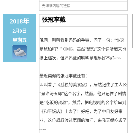
无详细内容的链接
张冠李戴
2018年
2月9日
星期五
晚间，叫叫看到妈妈的手链，问了一句：“你这
是琥珀吗？” OMG，虽然“琥珀”这个词听起来也
挺上档次，但妈妈戴的明明是貔貅好不好~~~
最近类似的张冠李戴还有：
叫叫看了《孤独的美食家》，居然记住了主人公
“景治涛五郎”这个名字，然而，他只记住了剧情
是“吃饭的叔叔”，然后，把电视剧的名字给串到
《和平饭店》上去了！好吧，为了中日友好事
业，这位叔叔渡过宽阔的海洋，来我天朝吃饭了
~~~