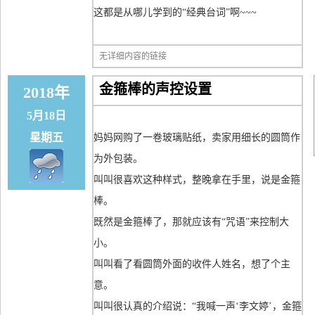
这都是从哪儿学到的“经典台词”啊~~~
无详细内容的链接
金箍棒的声控设置
2018年
5月18日
星期五
妈妈网购了一卷玻璃贴纸，卖家用细长的圆筒作
为外包装。
叫叫很喜欢这种样式，整晚拿在手里，说是金箍
棒。
既然是金箍棒了，那就应该有“咒语”来控制大
小。
叫叫看了看圆筒外面的收件人姓名，想了个主
意。
叫叫很认真的介绍说：“我喊一声‘李文婷’，金箍