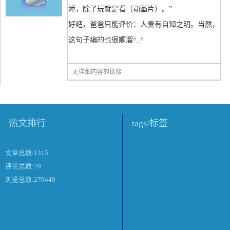
睡，除了玩就是看（动画片）。”
好吧，爸爸只能评价：人贵有自知之明。当然，
这句子编的也很顺溜^_^
无详细内容的链接
热文排行
tags/标签
文章总数:1315
评论总数:79
浏览总数:270449