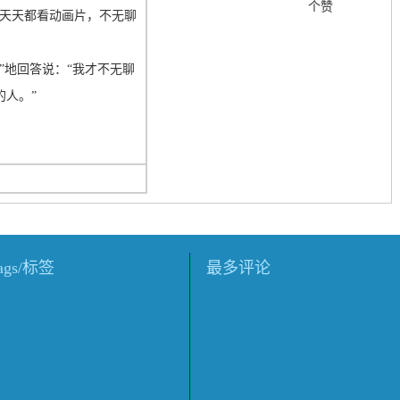
个赞
你天天都看动画片，不无聊
”地回答说：“我才不无聊
的人。”
tags/标签
最多评论