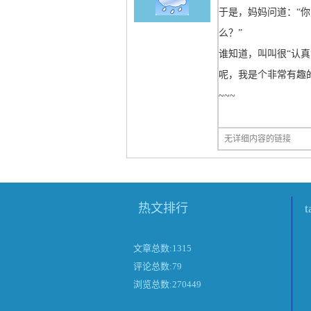
于是，妈妈问道：“
么？”
谁知道，叫叫很“认真
呢，我是个非常有趣
~~~
无详细内容的链接
热文排行
文章总数:1315
评论总数:79
浏览总数:270449