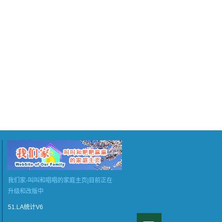
我们家-叫叫和唱唱的家庭主页|目前正在
升级和改版中
51.LA统计V6