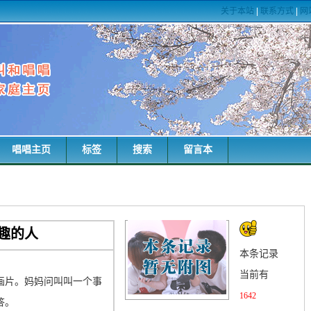
关于本站
|
联系方式
|
网
唱唱主页
标签
搜索
留言本
趣的人
本条记录
当前有
画片。妈妈问叫叫一个事
1642
答。