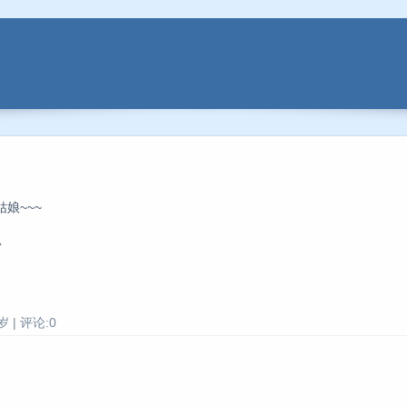
娘~~~
^
 | 评论:0