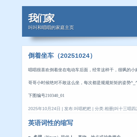
我们家
叫叫和唱唱的家庭主页
倒着坐车（20251024）
唱唱很喜欢倒着坐在电动车后面，经常这样干，很飒的小姑
哥哥小时候绝对不敢这么坐，每次都是规规矩矩的姿势^_
下图编号210340_01
2025年10月24日 | 发布:叫唱粑粑 | 分类:相册|叫十三唱四岁
英语词性的缩写
n. 名词
（Noun）指代人、事物、地点或抽象概念