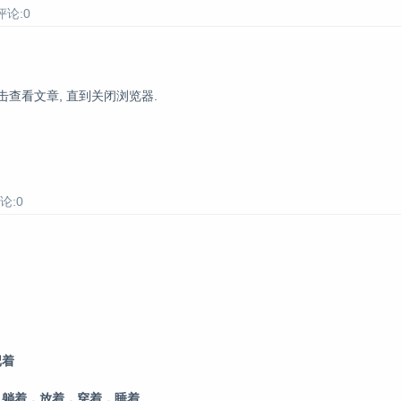
评论:0
击查看文章, 直到关闭浏览器.
论:0
记着
，躺着，放着，穿着，睡着