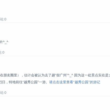
论:0
^_^
:0
发在朋友圈里），估计会被认为去了趟“假广州”^_^ 因为这一处景点实在
日，特地前往“越秀公园”一游。
请点击这里查看“越秀公园”的游记
论:0