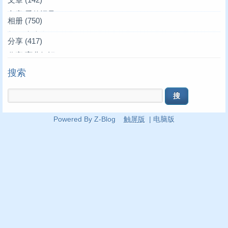
文章|爱的记录
(3)
相册
(750)
文章|叫叫来了
相册|家庭合影
(39)
(36)
分享
(417)
文章|唱唱来了
相册|家居生活
分享|育儿知识
(4)
(4)
(19)
搜索
文章|亲朋好友
相册|叫叫妈妈
分享|生活常识
(1)
(10)
(17)
文章|叫叫作文
相册|我们全家
分享|学车买车
(75)
(3)
(45)
关于本站
相册|叫叫玩具
分享|语文文学
(11)
(19)
(167)
Powered By Z-Blog
触屏版
|
电脑版
通知公告
相册|叫唱作品
分享|美术手工
(9)
(167)
(51)
相册|叫十四唱五岁
分享|其它学科
(31)
(32)
相册|叫十三唱四岁
分享|摄影知识
(3)
(35)
相册|叫十二唱三岁
分享|科普知识
(50)
(72)
相册|叫十一唱两岁
分享|重点难点
(34)
(78)