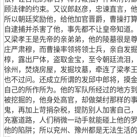
顾法律的约束。又议郎赵彦，忠谏直言，
所以朝廷奖励他，给他加官晋爵，曹操打
自逮捕并杀害了他，事先都不让皇帝知道
又梁孝王是先帝的亲弟弟，他的陵墓很是
庄严肃穆，而曹操率领将领士兵，亲自发
椁，露出尸体，盗取金宝，至令朝廷流泪
徐州，焚烧房屋，发掘坟墓，牵连了梁孝
也不过问。还成立所谓的发邱中郎将，摸
自己的所作所为。他的军队所经过的地方
被挖掘的，他身处高官，却做桀纣那样的
鬼，再加上苛捐杂税，提防别人加害自己
充塞道路，人们稍微一动手就能碰上他的
他的陷阱；所以兖州、豫州都是无法生活