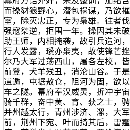
幕府方诘外奸，未及整训，加绪
而操豺狼野心，潜包祸谋，乃欲
室，除灭忠正，专为枭雄。往者
强寇桀逆，拒围一年。操因其未
助王师，内相掩袭，故引兵造河
行人发露，瓒亦枭夷，故使锋芒
尔乃大军过荡西山，屠各左校，
前登，犬羊残丑，消沦山谷。于
逋遁，屯据敖仓，阻河为固，欲
车之隧。幕府奉汉威灵，折冲宇
骑千群，奋中黄、育、获之士，
并州越太行，青州涉济、漯，大军
前，荆州下宛、叶而掎其后，雷霆