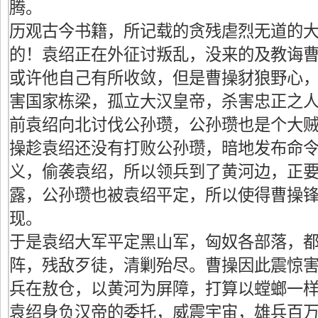
腾。
历观古今书籍，所记载的贪残虐烈无道的
的！袁绍正在外征讨叛乱，没来的及教诲
或许他自己有所收敛，但是曹操豺狼野心
害国家栋梁，孤立大汉皇帝，杀害忠正之
前袁绍向北讨伐公孙瓒，公孙瓒也是个大
操趁袁绍还没有打败公孙瓒，暗地发布命
义，偷袭袁绍，所以领兵到了黄河边，正
露，公孙瓒也被袁绍平定，所以使得曹操
现。
于是袁绍大军平定黑山军，匈奴各部落，
阵，残敌歹徒，清剿殆尽。曹操因此震惊
兵在敖仓，以黄河为屏障，打算以螳螂一
袁绍身负汉帝的委托，威震宇宙，雄兵百