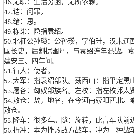
46.无聊：生活穷困，无所依赖。
47.诘：问罪。
48.绪：思。
49.栋梁：隐指袁绍。
50.北征公孙瓒：公孙瓒，字伯珪，汉末辽
国长史，后割据幽州，与袁绍连年混战。
建安三、四年间。
51.行人：使者。
52.大军：指袁绍部队。荡西山：指平定黑
53.屠各：匈奴部族名。左校：指左校郭太
54.敖仓：敖，地名，在今河南荥阳西北。
敖仓。
55.隆车：很多车。隧：旋转，此言车队前
56.折冲：本为挫败敌方战车。冲为一种战