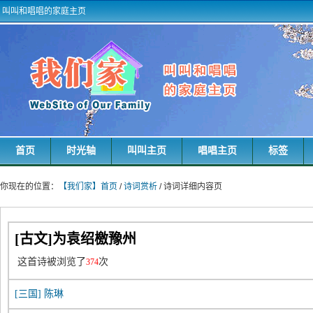
叫叫和唱唱的家庭主页
首页
时光轴
叫叫主页
唱唱主页
标签
你现在的位置：
【我们家】首页
/
诗词赏析
/ 诗词详细内容页
[古文]为袁绍檄豫州
这首诗被浏览了
次
374
[三国]
陈琳