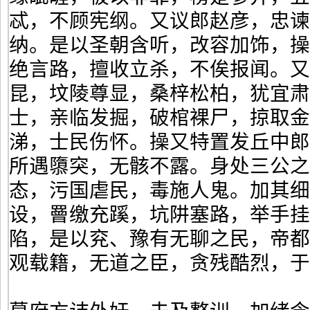
忒，不顾宪纲。又议郎赵彦，忠谏
纳。是以圣朝含听，改容加饰，
绝言路，擅收立杀，不俟报闻。
昆，坟陵尊显，桑梓松柏，犹宜
士，亲临发掘，破棺裸尸，掠取
涕，士民伤怀。操又特置发丘中
所遇隳突，无骸不露。身处三公
态，污国虐民，毒施人鬼。加其
设，罾缴充蹊，坑阱塞路，举手
陷，是以兖、豫有无聊之民，帝
观载籍，无道之臣，贪残酷烈，于