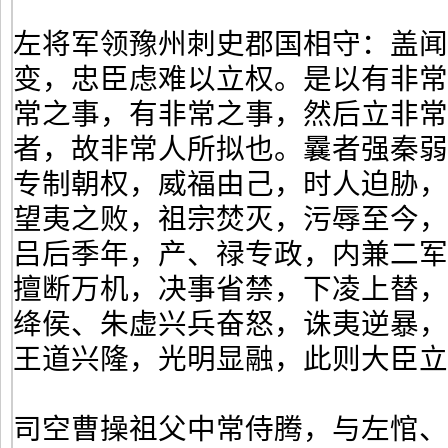
左将军领豫州刺史郡国相守：盖闻
变，忠臣虑难以立权。是以有非
常之事，有非常之事，然后立非常
者，故非常人所拟也。曩者强秦
专制朝权，威福由己，时人迫胁
望夷之败，祖宗焚灭，污辱至今
吕后季年，产、禄专政，内兼二
擅断万机，决事省禁，下凌上替
绛侯、朱虚兴兵奋怒，诛夷逆暴
王道兴隆，光明显融，此则大臣立
司空曹操祖父中常侍腾，与左悺