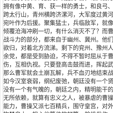
拥有像中黄、育、获一样的勇士，和良弓
跨太行山，青州横跨济漯河，大军度过黄
宛叶作为后援。聚集猛士，兵临敌军，就
倾覆沧海冲刷一切，有什么消灭不了？而
战斗力的部分，都来自于幽州、冀州。他
欲归，对着北方流涕。剩下的兖州、豫州
余党，都是受到胁迫，不得不暂时屈从于
伤，互相仇视。只要登高击鼓而进，挥起
那么曹军就会土崩瓦解，兵不血刃地结束
如今汉室衰弱，纲纪废弛，朝廷没有一个
没有一个有气魄的，朝廷之内，精明能干
无所依赖，就算有忠义之人，被暴虐的曹
能力，曹操又派七百精兵，围守皇宫，对