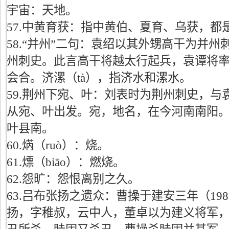
宇宙：天地。
57.中黄育获：指中黄伯、夏育、乌获，都
58.“并州”二句：袁绍以其外甥高干为并
州刺史。此言高干将越太行起兵，袁谭将
会合。济漯（tà），指济水和漯水。
59.荆州下宛、叶：刘表时为荆州刺史，与
从宛、叶出发。宛，地名，在今河南南阳
叶县南。
60.焫（ruò）：烧。
61.熛（biāo）：燃烧。
62.怨旷：怨恨离别之久。
63.吕布张扬之遗众：曹操于建安三年（19
扬，字稚叔，云中人，董卓以为建义将军