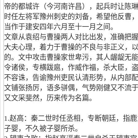
帝的都城许（今河南许昌），起兵时让陈
时任左将军豫州刺史的刘备，希望他反曹
当作于建安四年六月至十一月之间。
文章从袁绍与曹操两人对比出发，准确把
大夫心理，着力于曹操的不良与非正义，
的。文中攻击曹操家世卑污，其人龌龊无
令诸侯，专横跋扈，作威作福，杀大臣，
不容诛，告谕豫州吏民认清形势，从内部
文铺张扬厉，语多骈偶，气势刚健又不流
又文采斐然，历来传为名篇。
1.赵高：秦二世时任丞相，专断朝廷，指
子婴，不久被子婴所杀。