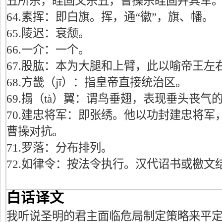
丑所杀，眭固又杀丑，曹操杀眭固并其军
64.素挥：即白旗。挥，通“徽”，旗、幡。
65.陵迟：衰颓。
66.一介：一个。
67.股肱：本为大腿和上臂，此以喻帝王左
68.方畿（jī）：指皇帝直接统治区。
69.搨（tà）翼：谓鸟垂翅，表现垂头丧气
70.建忠将军：即张绣。他以功封建忠将军
曹操对抗。
71.罗落：分布排列。
72.如律令：按法令执行。汉代诏书或檄文
白话译文
我听说圣明的君主面临危局制定策略来平