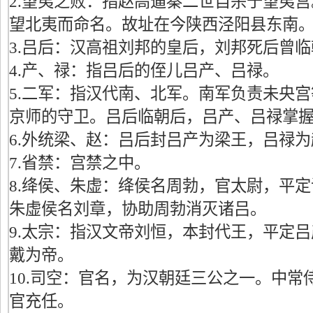
2.望夷之败：指赵高逼秦二世自杀于望夷
望北夷而命名。故址在今陕西泾阳县东南
3.吕后：汉高祖刘邦的皇后，刘邦死后曾
4.产、禄：指吕后的侄儿吕产、吕禄。
5.二军：指汉代南、北军。南军负责未央
京师的守卫。吕后临朝后，吕产、吕禄掌
6.外统梁、赵：吕后封吕产为梁王，吕禄
7.省禁：宫禁之中。
8.绛侯、朱虚：绛侯名周勃，官太尉，平
朱虚侯名刘章，协助周勃消灭诸吕。
9.太宗：指汉文帝刘恒，本封代王，平定
戴为帝。
10.司空：官名，为汉朝廷三公之一。中常
官充任。