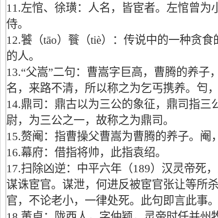
11.左悺、徐璜：人名，皆宦者。左悺曾为
侍。
12.饕（tāo）餮（tiè）：传说中的一种
的人。
13.“父嵩”二句：曹嵩字巨高，曹腾的养
名，来路不清，所以称之为乞丐携养。匄，
14.鼎司：鼎古以为三公的象征，鼎司指三
尉，为三公之一，故称之为鼎司。
15.赘阉：指曹操父曹嵩为曹腾的养子。阉
16.幕府：借指将帅，此指袁绍。
17.扫除凶逆：中平六年（189）汉灵帝
谋诛宦官。谋泄，何进反被宦官张让等所
官，不论老小，一律处死。此句即言此事
18.董卓：陇西人，字仲颖，灵帝时任并州