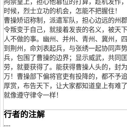
拘禁皇上，担心他篡位的打算，趁机发作
时候，烈士立功的机会，怎能不把握住！
曹操矫诏称制，派遣军队，担心边远的州
令叛变于自己，就接着发丧的名义，被天
人不做的事。幽州、并州、青州、冀州，
到荆州，命刘表起兵，与张绣一起协同声
兵，包围了曹操的边界；显示威武，共同
劳，就要获得了。能获得曹操人头的，封
万！曹操部下偏将官吏有投降的，都不予
厚赏，布告天下，让大家都知道皇上有难
就像遵守律令一样！
行者的注解
---