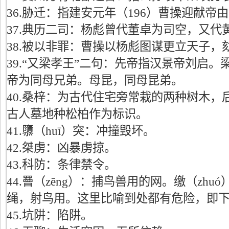
36.胁迁：指建安元年（196）曹操迎献帝
37.典历二司：杨彪曾代董卓为司空，又代
38.被以非罪：曹操以杨彪图谋更立天子，
39.“又梁孝王”二句：先帝指汉景帝刘启
帝为同母兄弟。母昆，同母昆弟。
40.桑梓：为古代住宅旁常栽的两种树木，
古人墓地种松柏作为标识。
41.隳（huī）突：冲撞毁坏。
42.桀虏：凶暴虏掠。
43.科防：条律禁令。
44.罾（zēng）：捕鸟兽用的网。缴（zh
绳，射鸟用。这里比喻到处都有危险，即下
45.坑阱：陷阱。