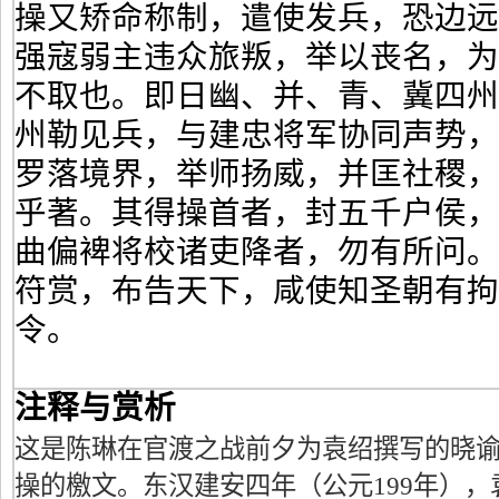
操又矫命称制，遣使发兵，恐边
强寇弱主违众旅叛，举以丧名，
不取也。即日幽、并、青、冀四
州勒见兵，与建忠将军协同声势
罗落境界，举师扬威，并匡社稷
乎著。其得操首者，封五千户侯
曲偏裨将校诸吏降者，勿有所问
符赏，布告天下，咸使知圣朝有拘
令。
注释与赏析
这是陈琳在官渡之战前夕为袁绍撰写的晓
操的檄文。东汉建安四年（公元199年）