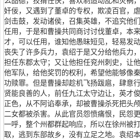
么品德，狡猾任侠，喜欢制造动乱和灾祸
奸佞，又遇到了董卓的专权，欺凌百官，
剑击鼓，发动诸侯，召集英雄，不追究他
任用，于是和曹操共同商讨讨伐董卓，本
才，可以任用，谁知他愚昧短见，轻易发
丧失了许多兵力，袁绍于是又分给他兵力
担任东郡太守；又让他担任兖州刺史，让
他军队，给他奖罚的权利，希望他能够像
功赎罪。但是曹操却趁机飞扬跋扈，肆意
贤能良善的人，前任九江太守边让，英才
正色，从不阿谄奉承，却被曹操杀死把头
二女都被杀害。从此官员怨愤痛恨，民怨
一呼，整个州都群起响应，所以在徐州被
取，逃到东部故乡，没有立足之地。袁绍