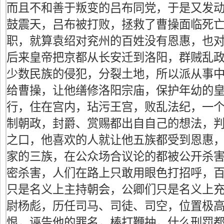
而且不和善于叛变的吕布同党，于是又发
鼓震天，吕布被打败，拯救了曹操面临死
职，就算袁绍对兖州的百姓没有恩惠，也
后来皇帝把京都从长安迁到洛阳，群贼乱
少数民族的侵犯，分裂土地，所以派从事
给曹操，让他缮修洛阳宗庙，保护年幼的
行，住在宫内，玷污王宫，败乱法纪，一
制朝政，封爵、赏赐都出自自己的想法，
之口，他喜欢的人就让他五族都受到恩惠
家的三族，在公众场合议论的都被公开杀
密杀害，人们在路上只敢用眼色打招呼，
只是名义上主持朝会，公卿们只是名义上
尉杨彪，历任司马、司徒、司空，位置极
恨，诬告他的罪名，棒打鞭抽，什么刑罚