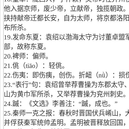
他入据京师，废少帝，立献帝，独揽朝政
挟持献帝迁都长安，自为太师，将京都洛
布所杀。
19.发命东夏：袁绍以渤海太守为讨董卓盟
部，故称东夏。
20.裨师：偏师。
21.佻（tiāo）：轻佻。
22.伤夷：即伤痍，创伤。折衄（nǜ）：损
23.“表行”句：袁绍曾举荐曹操为东郡太
山为黄巾军所杀，又举荐曹操为兖州刺史
24.䠞：《文选》李善注：“䠞，成也。”
25.秦师一克之报：春秋时晋国伏兵崤山，
并俘获秦军统帅孟明。孟明被晋释放回国