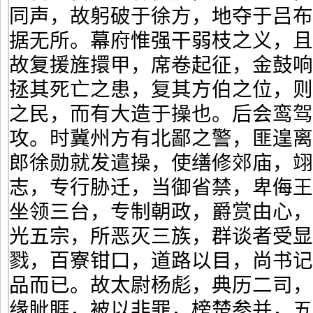
同声，故躬破于徐方，地夺于吕
据无所。幕府惟强干弱枝之义，
故复援旌擐甲，席卷起征，金鼓
拯其死亡之患，复其方伯之位，
之民，而有大造于操也。后会鸾驾
攻。时冀州方有北鄙之警，匪遑
郎徐勋就发遣操，使缮修郊庙，
志，专行胁迁，当御省禁，卑侮
坐领三台，专制朝政，爵赏由心
光五宗，所恶灭三族，群谈者受
戮，百寮钳口，道路以目，尚书
品而已。故太尉杨彪，典历二司
缘眦睚，被以非罪，榜楚参并，