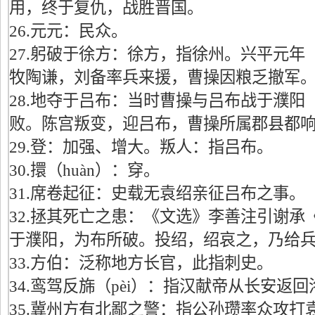
用，终于复仇，战胜晋国。
26.元元：民众。
27.躬破于徐方：徐方，指徐州。兴平元年
牧陶谦，刘备率兵来援，曹操因粮乏撤军
28.地夺于吕布：当时曹操与吕布战于濮阳
败。陈宫叛变，迎吕布，曹操所属郡县都
29.登：加强、增大。叛人：指吕布。
30.擐（huàn）：穿。
31.席卷起征：史载无袁绍亲征吕布之事。
32.拯其死亡之患：《文选》李善注引谢承
于濮阳，为布所破。投绍，绍哀之，乃给兵
33.方伯：泛称地方长官，此指刺史。
34.鸾驾反旆（pèi）：指汉献帝从长安返
35.冀州方有北鄙之警：指公孙瓒率众攻打