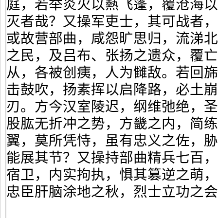
庭，若举炎火以爇飞蓬，覆沧海
灭者哉？又操军吏士，其可战者
或故营部曲，咸怨旷思归，流涕
之民，及吕布、张扬之遗众，覆亡
从，各被创痍，人为雠敌。若回
击鼓吹，扬素挥以启降路，必土崩
刃。方今汉室陵迟，纲维弛绝，
股肱无折冲之势，方畿之内，简练
翼，莫所凭恃，虽有忠义之佐，
能展其节？又操持部曲精兵七百
宿卫，内实拘执，惧其篡逆之萌
忠臣肝脑涂地之秋，烈士立功之会