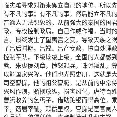
临灾难寻求对策来确立自己的地位，所以
有不凡的事；有不凡的事，然后能立不凡
普通人无法想象的。从前强大的秦国的国
政，专权控制政局，自己作威作福，当时
言。最终发生了望夷宫之变，导致灭族之
了吕后时期，吕禄、吕产专政，擅自处理
控制军队，下级欺凌上级，全国的人都感
勃、朱虚侯刘章，愤怒起兵，诛讨叛乱，
以能国家兴隆，他们也光照史册，这就是
司空曹操，他的祖父曹腾，是从前的中常
兴风作浪，骄横放纵，损害风化，虐待百
曹腾收养的乞丐子，借助赃银而得高位，
幸，窃居宰辅，颠覆皇权。曹操是宦官阉