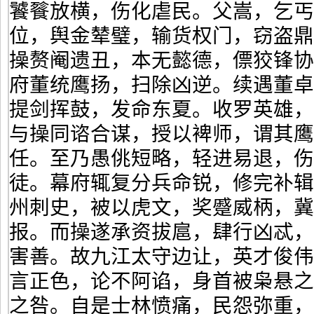
饕餮放横，伤化虐民。父嵩，乞丐
位，舆金辇璧，输货权门，窃盗
操赘阉遗丑，本无懿德，僄狡锋
府董统鹰扬，扫除凶逆。续遇董
提剑挥鼓，发命东夏。收罗英雄
与操同谘合谋，授以裨师，谓其
任。至乃愚佻短略，轻进易退，
徒。幕府辄复分兵命锐，修完补
州刺史，被以虎文，奖蹙威柄，冀
报。而操遂承资拔扈，肆行凶忒
害善。故九江太守边让，英才俊
言正色，论不阿谄，身首被枭悬
之咎。自是士林愤痛，民怨弥重