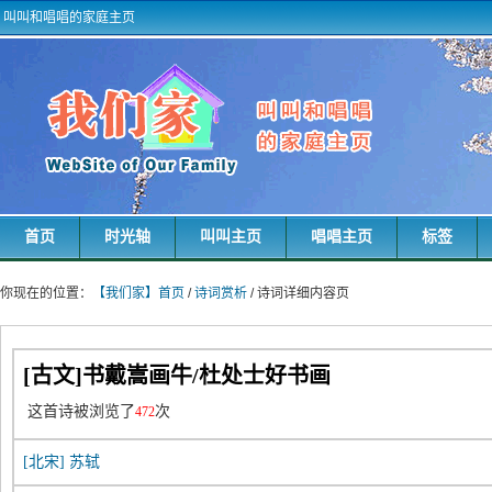
叫叫和唱唱的家庭主页
首页
时光轴
叫叫主页
唱唱主页
标签
你现在的位置：
【我们家】首页
/
诗词赏析
/ 诗词详细内容页
[古文]书戴嵩画牛/杜处士好书画
这首诗被浏览了
次
472
[北宋]
苏轼