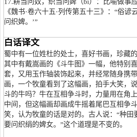
17.耕当问奴，织当问婢（bì）：比喻做
《魏书·卷六十五·列传第五十三》：“俗谚
问织婢。’”
白话译文
蜀中有一位姓杜的处士，喜好书画，珍藏
其中有戴嵩画的《斗牛图》一幅，他特别
套，又用玉作轴装饰起来，并经常随身携
画，一个牧童看到了这幅画，拍手大笑，说
斗的牛吗？牛在互相争斗时，力量用在角
中间，但这幅画却画成牛摇着尾巴互相争斗
笑，认为牧童的话是对的。古人说：“种田
要问织绢的婢女。”这个道理是不变的。