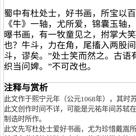
蜀中有杜处士，好书画，所宝以百
《牛》一轴，尤所爱，锦囊玉轴
曝书画，有一牧童见之，拊掌大笑
也？牛斗，力在角，尾搐入两股间
斗，谬矣。”处士笑而然之。古语
织当问婢。”不可改也。
注释与赏析
此文作于熙宁元年（公元1068年），其时
此文创作时间不详，可能是元祐年间苏轼
制诰时所作。
此文先写杜处士爱好书画，尤为珍惜戴嵩