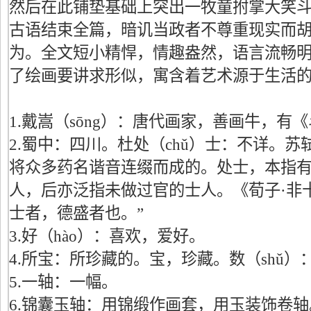
然后在此铺垫基础上突出一牧童拊掌大笑
古语结束全篇，暗讥当政者不尊重现实而
为。全文短小精悍，情趣盎然，语言流畅
了绘画要讲求形似，寓含着艺术源于生活
1.戴嵩（sōng）：唐代画家，善画牛，有
2.蜀中：四川。杜处（chǔ）士：不详。
将众多药名谐音连缀而成的。处士，本指
人，后亦泛指未做过官的士人。《荀子·非
士者，德盛者也。”
3.好（hào）：喜欢，爱好。
4.所宝：所珍藏的。宝，珍藏。数（shǔ
5.一轴：一幅。
6.锦囊玉轴：用锦缎作画套，用玉装饰卷