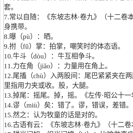
套。
7.常以自随：《东坡志林·卷九》（十二卷
身携带。
8.曝（pù）：晒。
9.拊（fǔ）掌：拍掌，嘲笑时的体态语。
10.牛斗（dòu）：牛互相争斗。
11.力在角（jiǎo）：力量用在角上。
12.尾搐（chù）入两股间：尾巴紧紧夹在
里指用力夹或收。股，大腿。
13.掉尾：摇尾。掉，摇。《左传·昭公十一
14.谬（miù）矣：错了。谬，错误，差错。
15.然之：认为牧童的话是对的。
16.古语有云：《东坡志林·卷九》（十二卷