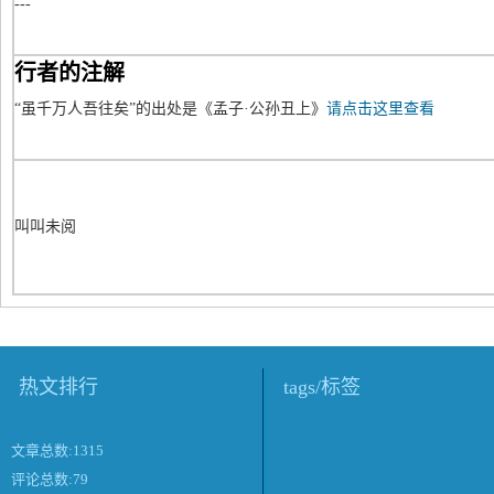
---
行者的注解
“虽千万人吾往矣”的出处是《孟子·公孙丑上》
请点击这里查看
叫叫未阅
热文排行
tags/标签
文章总数:1315
评论总数:79