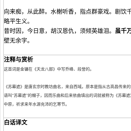
向来痴，从此醉。水榭听香，指点群豪戏。剧饮
略平生义。
昔时因，今日意，胡汉恩仇，须倾英雄泪。
虽千
壁无余字。
注释与赏析
这首词是金镛在《天龙八部》中写乔峰、段誉的。
《苏幕遮》是唐玄宗时教坊曲名，来自西域。原本是指从古高昌传来的
语叫“苏幕遮”的帽子，因而乐曲和后来依曲填出的词就被称为《苏幕
中原，祈求来年水源充沛的乞寒节。
白话译文