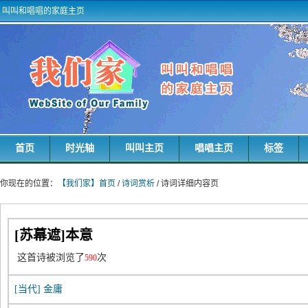
叫叫和唱唱的家庭主页
首页
时光轴
叫叫主页
唱唱主页
标签
你现在的位置：
【我们家】首页
/
诗词赏析
/ 诗词详细内容页
[苏幕遮]本意
这首诗被浏览了
次
590
[当代]
金庸