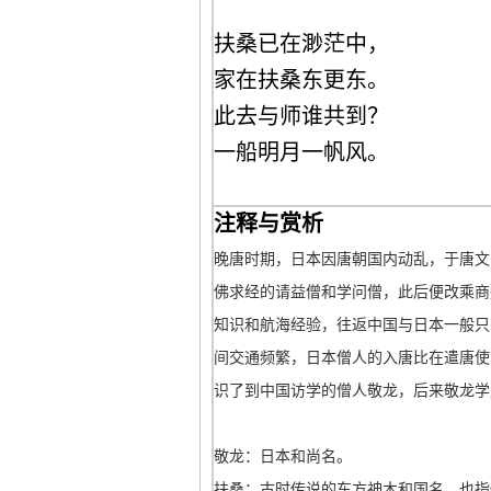
扶桑已在渺茫中，
家在扶桑东更东。
此去与师谁共到？
一船明月一帆风。
注释与赏析
晚唐时期，日本因唐朝国内动乱，于唐文
佛求经的请益僧和学问僧，此后便改乘商
知识和航海经验，往返中国与日本一般只
间交通频繁，日本僧人的入唐比在遣唐使
识了到中国访学的僧人敬龙，后来敬龙学
敬龙：日本和尚名。
扶桑：古时传说的东方神木和国名，也指