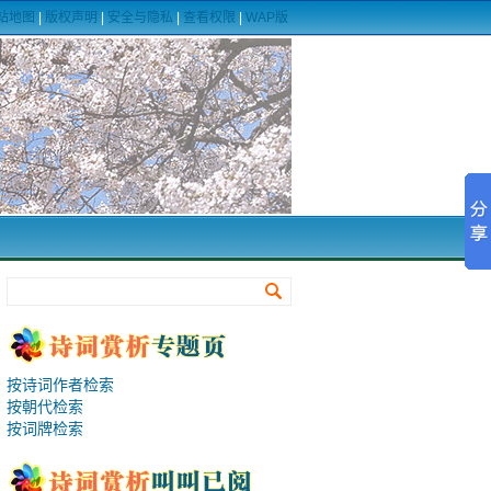
站地图
|
版权声明
|
安全与隐私
|
查看权限
|
WAP版
按诗词作者检索
按朝代检索
按词牌检索