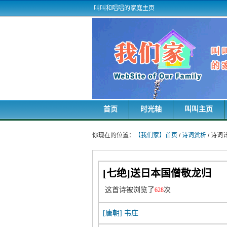
叫叫和唱唱的家庭主页
首页
时光轴
叫叫主页
你现在的位置：
【我们家】首页
/
诗词赏析
/ 诗
[七绝]送日本国僧敬龙归
这首诗被浏览了
次
628
[唐朝]
韦庄