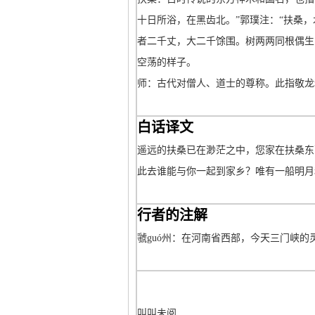
十日所浴，在黑齿北。”郭璞注：“扶桑，
者二千丈，大二千馀围。树两两同根偶生
空荡的样子。
师：古代对僧人、道士的尊称。此指敬龙
白话译文
遥远的扶桑已在渺茫之中，您家在扶桑东
此去谁能与你一起到家乡？唯有一船明月
行者的注解
虢guó州：在河南省西部，今天三门峡的
叫叫未阅