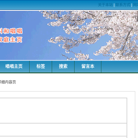
关于本站
|
联系方式
|
网
唱唱主页
标签
搜索
留言本
词详细内容页