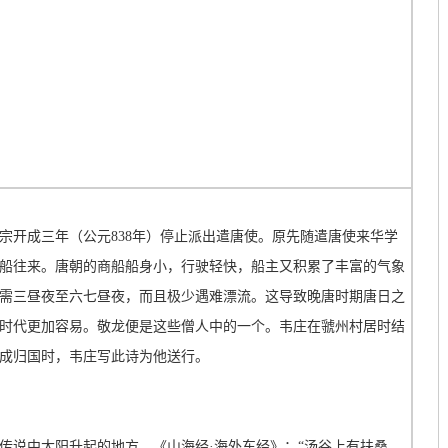
宗开成三年（公元838年）停止派出遣唐使。原先随遣唐使来华学
船往来。唐朝的商船船身小，行驶轻快，船主又积累了丰富的气象
需三昼夜至六七昼夜，而且极少遇难漂流。这导致晚唐时期唐日之
时代更加容易。敬龙便是这些僧人中的一个。韦庄在虢州村居时结
成归国时，韦庄写此诗为他送行。
传说中太阳升起的地方。《山海经·海外东经》：“汤谷上有扶桑，