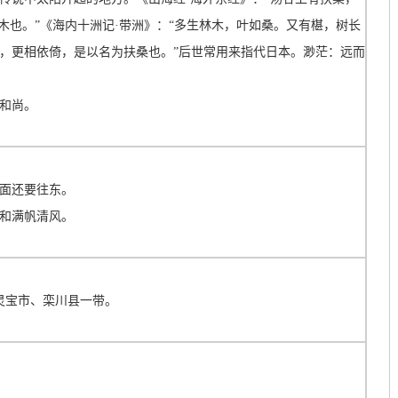
木也。”《海内十洲记·带洲》：“多生林木，叶如桑。又有椹，树长
，更相依倚，是以名为扶桑也。”后世常用来指代日本。渺茫：远而
和尚。
面还要往东。
和满帆清风。
灵宝市、栾川县一带。