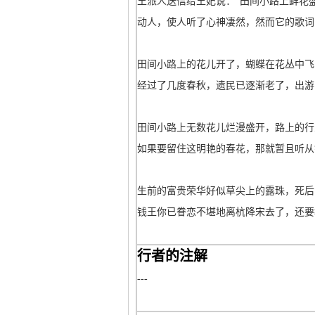
王派人送信给王妃说：“田间小路上鲜花
动人，使人听了心神凄然，然而它的歌词
田间小路上的花儿开了，蝴蝶在花丛中飞
经过了几度春秋，遗民已逐渐老了，出游
田间小路上无数花儿烂漫盛开，路上的行
如果要留住这明艳的春花，那就暂且听从
生前的富贵荣华好似草尖上的露珠，死后
钱王你已眷恋不堪地离杭降宋去了，还要
行者的注解
---