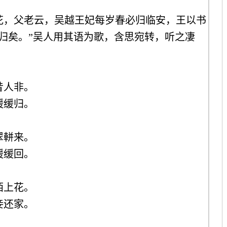
花，父老云，吴越王妃每岁春必归临安，王以书
归矣。”吴人用其语为歌，含思宛转，听之凄
。
昔人非。
缓缓归。
翠軿来。
缓缓回。
陌上花。
妾还家。