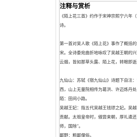
注释与赏析
《陌上花三首》约作于宋神宗熙宁六年（
诗。
第一首对吴人歌《陌上花》事作了概括的
宋。全诗委宛曲折地咏叹了吴越王朝的兴
云烟，皆如那草头露、陌上花，转眼即逝
九仙山：苏轼《宿九仙山》诗题下自注：
西，山上无量院相传为葛洪、许迈炼丹处
陌：田间小路。
吴越王妃：指五代吴越王钱镠之妃。吴越
贡献。太祖皇帝时，俶尝来朝，厚礼遣还国
师，国除”。
鄙野：粗鄙俚俗。