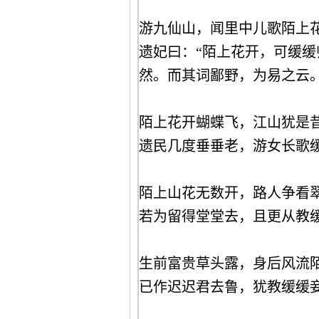
游九仙山，闻里中儿歌陌上
遗妃曰：“陌上花开，可缓缓
然。而其词鄙野，为易之云
陌上花开蝴蝶飞，江山犹是
遗民几度垂垂老，游女长歌
陌上山花无数开，路人争看
若为留得堂堂去，且更从教
生前富贵草头露，身后风流
已作迟迟君去鲁，犹教缓缓