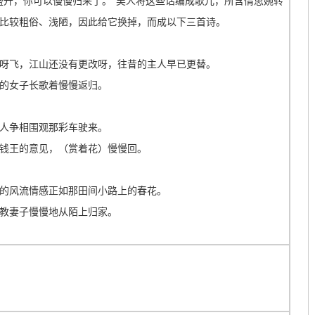
盛开，你可以慢慢归来了。”吴人将这些话编成歌儿，所含情思婉转
比较粗俗、浅陋，因此给它换掉，而成以下三首诗。
呀飞，江山还没有更改呀，往昔的主人早已更替。
的女子长歌着慢慢返归。
人争相围观那彩车驶来。
钱王的意见，（赏着花）慢慢回。
的风流情感正如那田间小路上的春花。
教妻子慢慢地从陌上归家。