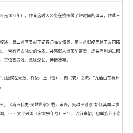
公元1073年），作者这时因公务在杭州做了短时间的逗留，作此三
叙述，第二首写吴越王妃春归临安情景，第三首慨叹吴越王去国降
亡，带有怀古咏史的性质，并感慨人世荣华富贵、虚名浮利的过眼
。其语言典雅，意味深长，诗情凄宛。
“九仙谓左元放、许迈、王（俭）、谢（安）之流。”九仙山在杭州
。
王，《新五代史·吴越世家》载，宋兴，吴越王钱镠“始倾其国以事
。······太平兴国（宋太宗年号）三年，诏俶来朝，俶举族归于京