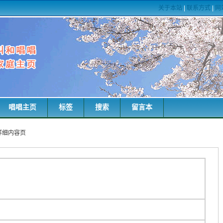
关于本站
|
联系方式
|
网
唱唱主页
标签
搜索
留言本
词详细内容页