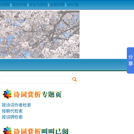
站地图
|
版权声明
|
安全与隐私
|
查看权限
|
WAP版
按诗词作者检索
按朝代检索
按词牌检索