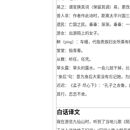
易之：谓变换其词（保留其调）易，更改
昔人非：作者作此诗时，距离太平兴国三
遗民：亡国之民。垂垂：渐渐。垂垂：一
游女：出游陌上的女子。
軿（píng）：车幔，代指贵族妇女所乘
堂堂：指青春。
从教：听任，任凭。
草头露：草头的露水，一会儿就干掉，比
“身后”句：意为身后大家没有忘记她，
迟迟：《孟子·尽心下》：“孔子之去鲁，
其行，恋恋不舍。
白话译文
我在游览九仙山时，听到了当地儿歌《陌