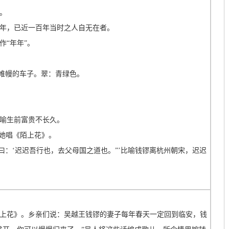
。
年，已近一百年当时之人自无在者。
作“年年”。
有帷幔的车子。翠：青绿色。
喻生前富贵不长久。
为她唱《陌上花》。
曰：‘迟迟吾行也，去父母国之道也。”’比喻钱镠离杭州朝宋，迟迟
上花》。乡亲们说：吴越王钱镠的妻子每年春天一定回到临安，钱