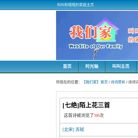
叫叫和唱唱的家庭主页
首页
时光轴
叫叫主页
你现在的位置：
【我们家】首页
/
诗词赏析
/ 诗
[七绝]陌上花三首
这首诗被浏览了
次
506
[北宋]
苏轼