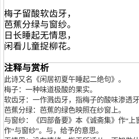
梅子留酸软齿牙，
芭蕉分绿与窗纱。
日长睡起无情思，
闲看儿童捉柳花。
注释与赏析
此诗又名《闲居初夏午睡起二绝句》。
梅子：一种味道极酸的果实。
软齿牙：一作溅齿牙，指梅子的酸味渗透
芭蕉分绿：芭蕉的绿色映照在纱窗上。
与窗纱：《四部备要》本《诚斋集》作“上
作“与窗纱”。与，给予的意思。