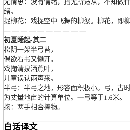
无情思：没有情绪，指无所适从，不知做
绪。
捉柳花：戏捉空中飞舞的柳絮。柳花，即
— — — — — — — — — —
初夏睡起·其二
松阴一架半弓苔，
偶欲看书又懒开。
戏掬清泉洒蕉叶，
儿童误认雨声来。
半弓：半弓之地，形容面积极小。弓，古
为丈量地亩的计算单位。一弓等于1.6米。
掬：两手相合捧物。
白话译文