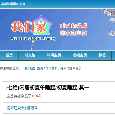
叫叫和唱唱的家庭主页
首页
时光轴
叫叫主页
唱唱主页
标签
你现在的位置：
【我们家】首页
/
诗词赏析
/ 诗词详细内容页
[七绝]闲居初夏午睡起/初夏睡起·其一
这首诗被浏览了
次
1208
[南宋辽夏金]
杨万里