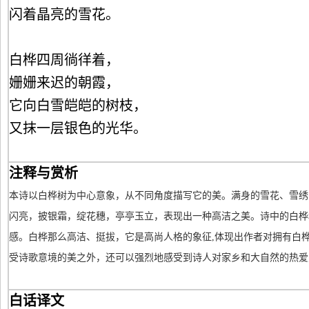
闪着晶亮的雪花。
白桦四周徜徉着，
姗姗来迟的朝霞，
它向白雪皑皑的树枝，
又抹一层银色的光华。
注释与赏析
本诗以白桦树为中心意象，从不同角度描写它的美。满身的雪花、雪绣
闪亮，披银霜，绽花穗，亭亭玉立，表现出一种高洁之美。诗中的白桦
感。白桦那么高洁、挺拔，它是高尚人格的象征,体现出作者对拥有白
受诗歌意境的美之外，还可以强烈地感受到诗人对家乡和大自然的热爱
白话译文