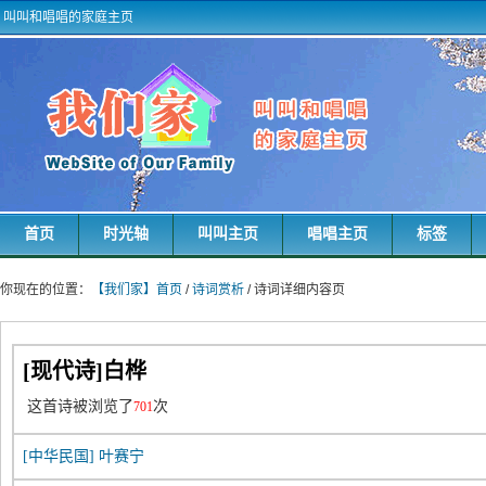
叫叫和唱唱的家庭主页
首页
时光轴
叫叫主页
唱唱主页
标签
你现在的位置：
【我们家】首页
/
诗词赏析
/ 诗词详细内容页
[现代诗]白桦
这首诗被浏览了
次
701
[中华民国]
叶赛宁