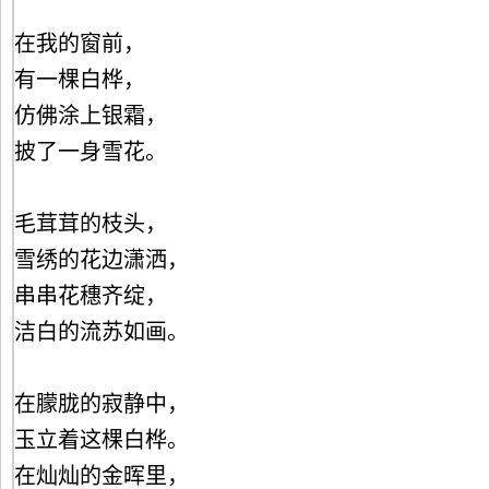
在我的窗前，
有一棵白桦，
仿佛涂上银霜，
披了一身雪花。
毛茸茸的枝头，
雪绣的花边潇洒，
串串花穗齐绽，
洁白的流苏如画。
在朦胧的寂静中，
玉立着这棵白桦。
在灿灿的金晖里，