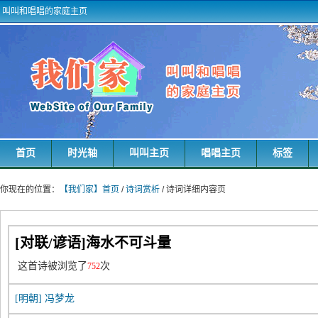
叫叫和唱唱的家庭主页
首页
时光轴
叫叫主页
唱唱主页
标签
你现在的位置：
【我们家】首页
/
诗词赏析
/ 诗词详细内容页
[对联/谚语]海水不可斗量
这首诗被浏览了
次
752
[明朝]
冯梦龙