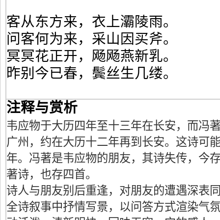
客从东方来，衣上灞陵雨。
问客何为来，采山因买斧。
冥冥花正开，飏飏燕新乳。
昨别今已春，鬓丝生几缕。
注释与赏析
韦应物于大历四年至十三年在长安，而冯
广州，约在大历十二年再到长安。这诗可
年。冯著是韦应物的朋友，其诗失传，今
著诗，也存四首。
诗人与朋友别后重逢，对朋友的遭遇深表
全诗叙事中抒情写景，以问答方式渲染气