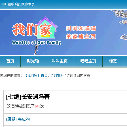
叫叫和唱唱的家庭主页
首页
时光轴
叫叫主页
唱唱主页
标签
你现在的位置：
【我们家】首页
/
诗词赏析
/ 诗词详细内容页
[七绝]长安遇冯著
这首诗被浏览了
次
641
[唐朝]
韦应物