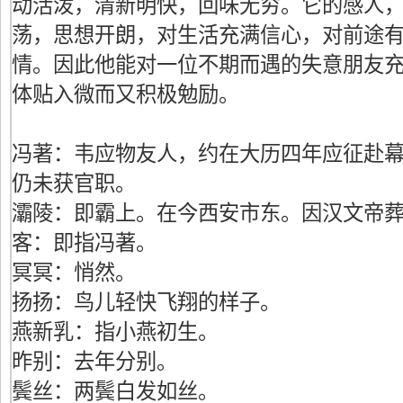
动活泼，清新明快，回味无穷。它的感人
荡，思想开朗，对生活充满信心，对前途
情。因此他能对一位不期而遇的失意朋友
体贴入微而又积极勉励。
冯著：韦应物友人，约在大历四年应征赴
仍未获官职。
灞陵：即霸上。在今西安市东。因汉文帝
客：即指冯著。
冥冥：悄然。
扬扬：鸟儿轻快飞翔的样子。
燕新乳：指小燕初生。
昨别：去年分别。
鬓丝：两鬓白发如丝。