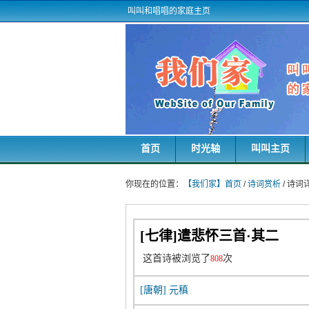
叫叫和唱唱的家庭主页
首页
时光轴
叫叫主页
你现在的位置：
【我们家】首页
/
诗词赏析
/ 诗
[七律]遣悲怀三首·其二
这首诗被浏览了
次
808
[唐朝]
元稹