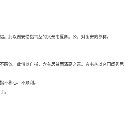
韫。此以谢安借指韦丛的父亲韦夏卿。公，对谢安的尊称。
不蔽体。此借以自指，含有居贫而清高之意。言韦丛以名门闺秀屈
指不称心、不顺利。
箱子。