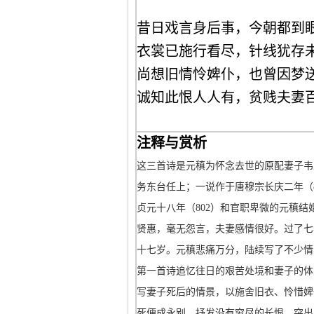
昔日戏言身后事，今朝都到
衣裳已施行看尽，针线犹存
尚想旧情怜婢仆，也曾因梦
诚知此恨人人有，贫贱夫妻
注释与赏析
这三首诗是元稹为怀念去世的原配妻子韦
务东台任上；一说作于唐穆宗长庆二年（
贞元十八年（802）和官职卑微的元稹
贤惠，毫无怨言，夫妻感情很好。过了七
十七岁。元稹悲痛万分，陆续写了不少情
第一首诗追忆往日的艰苦处境和妻子的体
写妻子死后的情景，以施舍旧衣、怜惜婢
死便成永别，抒发没有穷尽的长恨，突出