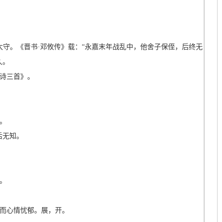
太守。《晋书·邓攸传》载：“永嘉末年战乱中，他舍子保侄，后终无
久。
诗三首》。
。
后无知。
。
而心情忧郁。展，开。