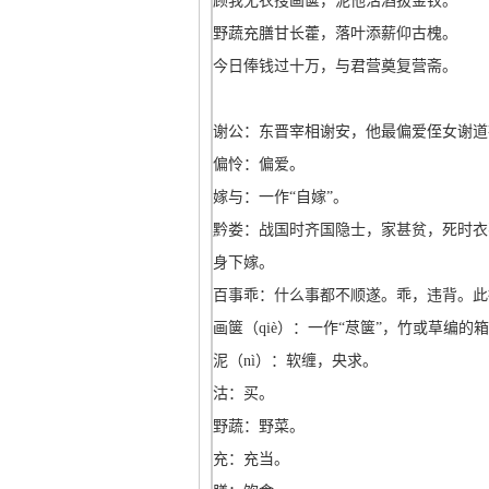
顾我无衣搜画箧，泥他沽酒拔金钗。
野蔬充膳甘长藿，落叶添薪仰古槐。
今日俸钱过十万，与君营奠复营斋。
谢公：东晋宰相谢安，他最偏爱侄女谢道
偏怜：偏爱。
嫁与：一作“自嫁”。
黔娄：战国时齐国隐士，家甚贫，死时衣
身下嫁。
百事乖：什么事都不顺遂。乖，违背。此
画箧（qiè）：一作“荩箧”，竹或草编的
泥（nì）：软缠，央求。
沽：买。
野蔬：野菜。
充：充当。