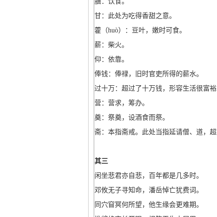
膳：饮食。
甘：此处为吃得香甜之意。
藿（huò）：豆叶，嫩时可食。
薪：柴火。
仰：依靠。
俸钱：俸禄，旧时官吏所得的薪水。
过十万：超过了十万钱，形容生活很富裕
营：营求，筹办。
奠：祭奠，设酒食而祭。
斋：本指斋戒。此处当指延请僧、道，超
其三
闲坐悲君亦自悲，百年都是几多时。
邓攸无子寻知命，潘岳悼亡犹费词。
同穴窅冥何所望，他生缘会更难期。