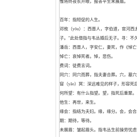
惟将终夜长开眼，报答平生未展眉。
百年：指短促的人生。
邓攸（yōu）：西晋人，字伯道，官河西
子。”此处借指与韦丛婚后无子。寻：不
潘岳：西晋人，字安仁，妻死，作《悼亡
悼亡：哀悼死者。悼，悲伤。
费词：徒费言词。
同穴：同穴而葬，指夫妻合葬。穴，墓穴
窅（yǎo）冥：深远难见的样子，形容死
何所望：有什么指望。望，指死后重聚。
他生：再世，来生。
缘会：指结为夫妇。缘，缘分。会，会合
期：期待，等待。
未展眉：皱起眉头。指韦丛生前操劳忧虑