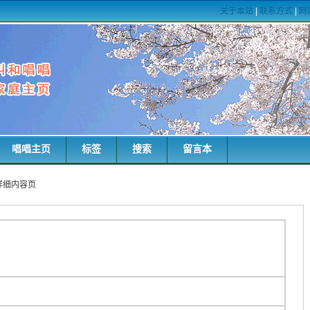
关于本站
|
联系方式
|
网
唱唱主页
标签
搜索
留言本
词详细内容页