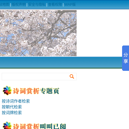
站地图
|
版权声明
|
安全与隐私
|
查看权限
|
WAP版
按诗词作者检索
按朝代检索
按词牌检索