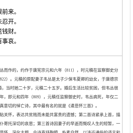
眼前来。
未忍开。
送钱财。
百事哀。
丛而作的，约作于唐宪宗元和六年（811），时元稹在监察御史分
822）。元稹的原配妻子韦丛是太子少保韦夏卿的幼女，于唐德宗
结婚，当时她二十岁，元稹二十五岁。婚后生活比较贫困，但韦丛很
年，即元和四年（809），元稹任监察御史时，韦丛病死，年仅二
真意切的悼亡诗，其中最有名的就是《遣悲怀三首》。
贴关怀，表达共贫贱而未能共富贵的遗憾；第二首诗紧承上首，描
仆寄托深切的哀思；第三首诗因妻子的早逝而慨叹人生的短暂，一
悲怀，深化主题。全诗直抒胸臆，朴素自然，以浅近通俗的语言和