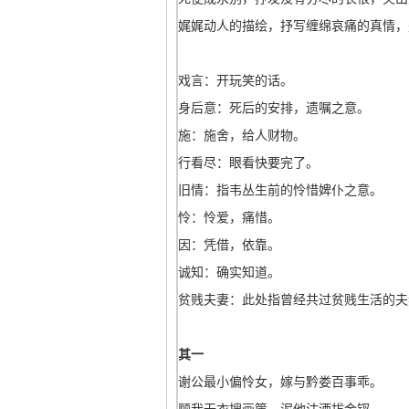
娓娓动人的描绘，抒写缠绵哀痛的真情，
戏言：开玩笑的话。
身后意：死后的安排，遗嘱之意。
施：施舍，给人财物。
行看尽：眼看快要完了。
旧情：指韦丛生前的怜惜婢仆之意。
怜：怜爱，痛惜。
因：凭借，依靠。
诚知：确实知道。
贫贱夫妻：此处指曾经共过贫贱生活的夫
其一
谢公最小偏怜女，嫁与黔娄百事乖。