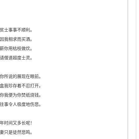
贫士事事不顺利。
因我相求而买酒。
薪你用枯枝做炊。
请僧道超度士灵。
你所说的展现在眼前。
盒我珍存着不忍打开。
你我便为你焚纸烧钱。
往事令人极度地伤悲。
年时间又多长呢！
妻只是徒然悲鸣。