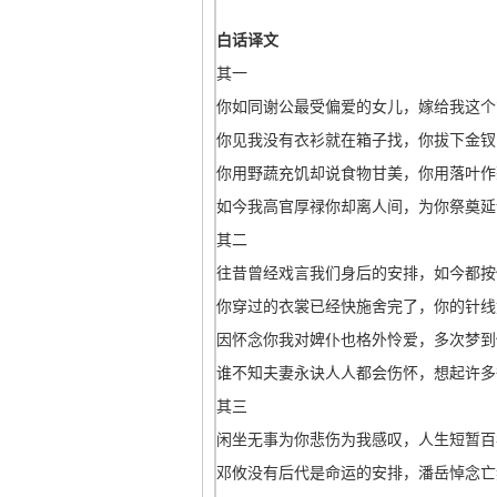
白话译文
其一
你如同谢公最受偏爱的女儿，嫁给我这个
你见我没有衣衫就在箱子找，你拔下金钗
你用野蔬充饥却说食物甘美，你用落叶作
如今我高官厚禄你却离人间，为你祭奠延
其二
往昔曾经戏言我们身后的安排，如今都按
你穿过的衣裳已经快施舍完了，你的针线
因怀念你我对婢仆也格外怜爱，多次梦到
谁不知夫妻永诀人人都会伤怀，想起许多
其三
闲坐无事为你悲伤为我感叹，人生短暂百
邓攸没有后代是命运的安排，潘岳悼念亡