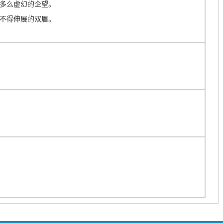
多么虚幻的企望。
不得伸展的双眉。