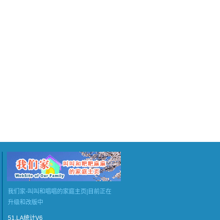
我们家-叫叫和唱唱的家庭主页|目前正在
升级和改版中
51.LA统计V6