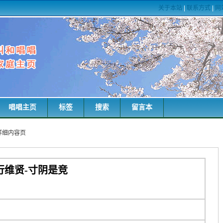
关于本站
|
联系方式
|
网
唱唱主页
标签
搜索
留言本
词详细内容页
行维贤-寸阴是竞