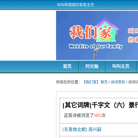
叫叫和唱唱的家庭主页
首页
时光轴
叫叫主页
你现在的位置：
【我们家】首页
/
诗词赏析
/ 诗
[其它词牌]千字文（六）景
这首诗被浏览了
次
1051
[东晋南北朝]
周兴嗣