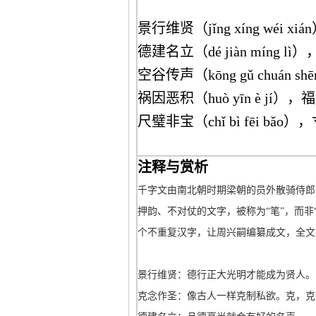
景行维贤（jǐng xíng wéi xi
德建名立（dé jiàn míng lì）
空谷传声（kōng gǔ chuán sh
祸因恶积（huò yīn è jí），福缘
尺璧非宝（chǐ bì fēi bǎo），
注释与赏析
千字文由南北朝时期梁朝的员外散骑侍郎
押韵、不对仗的文字，被称为“笔”，而非“
个不重复汉字，让周兴嗣编纂成文，全文
景行维贤：德行正大光明才能成为贤人。
克念作圣：像古人一样克制私欲。克，克