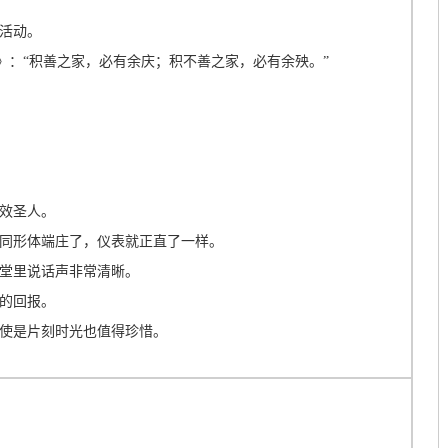
活动。
》：“积善之家，必有余庆；积不善之家，必有余殃。”
效圣人。
同形体端庄了，仪表就正直了一样。
堂里说话声非常清晰。
的回报。
使是片刻时光也值得珍惜。