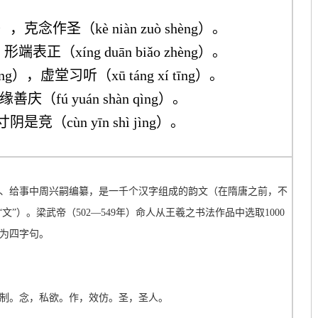
án），克念作圣（kè niàn zuò shèng）。
，形端表正（xíng duān biǎo zhèng）。
ēng），虚堂习听（xū táng xí tīng）。
善庆（fú yuán shàn qìng）。
寸阴是竞（cùn yīn shì jìng）。
、给事中周兴嗣编纂，是一千个汉字组成的韵文（在隋唐之前，不
文”）。梁武帝（502—549年）命人从王羲之书法作品中选取1000
为四字句。
制。念，私欲。作，效仿。圣，圣人。