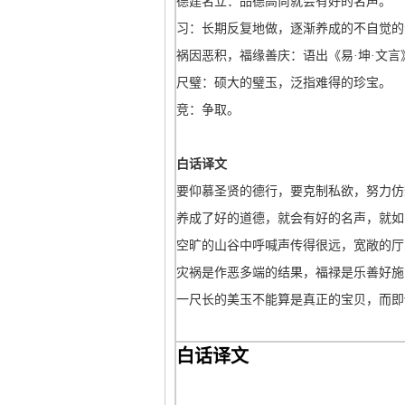
德建名立：品德高尚就会有好的名声。
习：长期反复地做，逐渐养成的不自觉的
祸因恶积，福缘善庆：语出《易·坤·文言
尺璧：硕大的璧玉，泛指难得的珍宝。
竞：争取。
白话译文
要仰慕圣贤的德行，要克制私欲，努力仿
养成了好的道德，就会有好的名声，就如
空旷的山谷中呼喊声传得很远，宽敞的厅
灾祸是作恶多端的结果，福禄是乐善好施
一尺长的美玉不能算是真正的宝贝，而即
白话译文