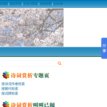
站地图
|
版权声明
|
安全与隐私
|
查看权限
|
WAP版
按诗词作者检索
按朝代检索
按词牌检索